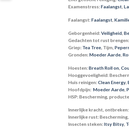
Examenstress:
Faalangst
,
La
Faalangst:
Faalangst
,
Kamill
Geborgenheid:
Veiligheid
,
B
Gedachten tot rust brengen
Griep:
Tea Tree
, Tijm,
Peper
Gronden:
Moeder Aarde
,
Ro
Hoesten:
Breath Roll on
,
Cou
Hooggevoeligheid:
Bescherm
Huis reinigen:
Clean Energy
,
Hoofdpijn:
Moeder Aarde
,
HSP:
Bescherming, producte
Innerlijke kracht, ontbreken
Innerlijke rust:
Bescherming
Insecten steken:
Itsy Bitsy
,
T