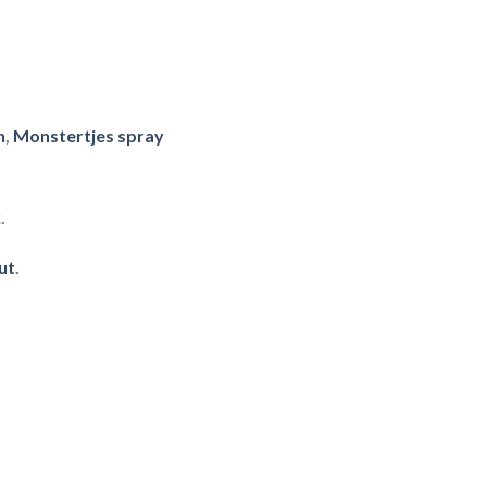
n
,
Monstertjes spray
k
.
ut
.