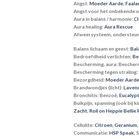
Angst:
Moeder Aarde
,
Faala
Angst voor het onbekende of
Aura in balans / harmonie:
Cl
Aura healing:
Aura Rescue
Afweersysteem, ondersteu
Balans lichaam en geest:
Bal
Bedroefdheid verlichten:
Be
Bescherming, aura:
Bescherm
Bescherming tegen straling:
Bezorgdheid:
Moeder Aard
Brandwondjes (licht):
Laven
Bronchitis:
Benzoë,
Eucalyp
Buikpijn, spanning (ook bij k
Zacht
,
Roll on Heppie Bellie 
Cellulite:
Citroen
,
Geranium
Communicatie:
HSP Speak
, 