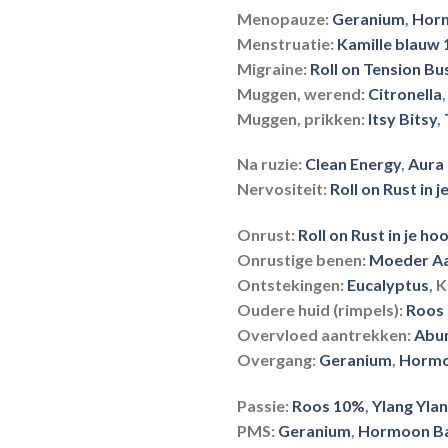
Menopauze:
Geranium
,
Horm
Menstruatie:
Kamille blauw
Migraine:
Roll on Tension Bu
Muggen, werend:
Citronella
Muggen, prikken:
Itsy Bitsy
,
Na ruzie:
Clean Energy
,
Aura
Nervositeit:
Roll on Rust in 
Onrust:
Roll on Rust in je ho
Onrustige benen:
Moeder A
Ontstekingen:
Eucalyptus
, 
Oudere huid (rimpels):
Roos
Overvloed aantrekken:
Abu
Overgang:
Geranium
,
Hormo
Passie:
Roos 10%
,
Ylang Yla
PMS:
Geranium
,
Hormoon Ba