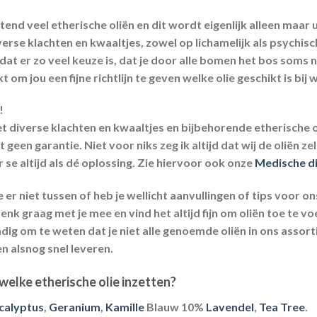
end veel etherische oliën en dit wordt eigenlijk alleen maar 
verse klachten en kwaaltjes, zowel op lichamelijk als psychis
at er zo veel keuze is, dat je door alle bomen het bos soms 
om jou een fijne richtlijn te geven welke olie geschikt is bij 
!
et diverse klachten en kwaaltjes en bijbehorende etherische ol
 geen garantie. Niet voor niks zeg ik altijd dat wij de oliën ze
 se altijd als dé oplossing. Zie hiervoor ook onze
Medische di
 er niet tussen of heb je wellicht aanvullingen of tips voor on
 denk graag met je mee en vind het altijd fijn om oliën toe te v
ndig om te weten dat je niet alle genoemde oliën in ons assort
 en alsnog snel leveren.
welke etherische olie inzetten?
calyptus
,
Geranium
,
Kamille
Blauw 10%
Lavendel
,
Tea Tree
.