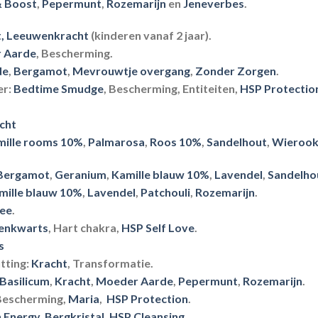
& Boost
,
Pepermunt
,
Rozemarijn
en
Jeneverbes
.
,
Leeuwenkracht
(kinderen vanaf 2 jaar).
 Aarde
, Bescherming.
de
,
Bergamot
,
Mevrouwtje overgang
,
Zonder Zorgen
.
er:
Bedtime Smudge
, Bescherming, Entiteiten,
HSP Protectio
cht
mille rooms 10%
,
Palmarosa
,
Roos 10%
,
Sandelhout
,
Wieroo
Bergamot
,
Geranium
,
Kamille blauw 10%
,
Lavendel
,
Sandelho
mille blauw 10%
,
Lavendel
,
Patchouli
,
Rozemarijn
.
ree
.
enkwarts
, Hart chakra,
HSP Self Love
.
s
tting:
Kracht
, Transformatie.
Basilicum
,
Kracht
,
Moeder Aarde
,
Pepermunt
,
Rozemarijn
.
escherming,
Maria
,
HSP Protection
.
 Energy,
Bergkristal
,
HSP Cleansing
.