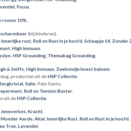
vendel
,
Focus
.
e rooms 10%
.
eschermbeer
(bij kinderen).
:
Innerlijke rust
,
Roll on Rust in je hoofd
,
Schaapje 14
,
Zonder 
munt
,
High Immuun
.
sslyn
,
HSP Grounding
,
Themabag Grounding
.
gh & Sniffs
,
High Immuun
,
Zeehondje hoest balsem
.
ing, producten uit de
HSP Collectie
.
Bergkristal
,
Salie
, Palo Santo.
Pepermunt
,
Roll on Tension Buster
.
n uit de
HSP Collectie
.
:
Jeneverbes
,
Kracht
.
,
Moeder Aarde
,
Altai
,
Innerlijke Rust
,
Roll on Rust in je hoofd
,
ea Tree
,
Lavendel
.