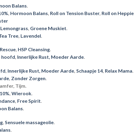
oon Balans
.
 10%
,
Hormoon Balans
,
Roll on Tension Buster
,
Roll on Heppie 
ster
,
Lemongrass
,
Groene Muskiet
.
Tea Tree
,
Lavendel
.
 Rescue
,
HSP Cleansing
.
je hoofd
,
Innerlijke Rust,
Moeder Aarde
.
ofd
,
Innerlijke Rust,
Moeder Aarde
,
Schaapje 14
,
Relax Mama
.
arde
,
Zonder Zorgen
.
Kamfer, Tijm.
 10%
,
Wierook
.
ndance
,
Free Spirit
.
on Balans
.
ng
,
Sensuele massageolie
.
lans
.