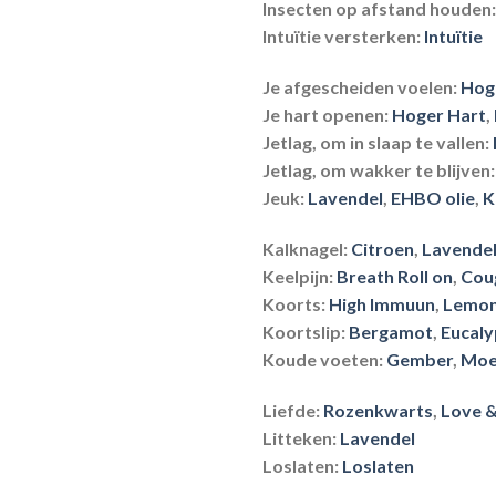
Insecten op afstand houden:
Intuïtie versterken:
Intuïtie
Je afgescheiden voelen:
Hog
Je hart
openen:
Hoger Hart
,
Jetlag, om in slaap te vallen:
Jetlag, om wakker te blijven:
Jeuk:
Lavendel
,
EHBO olie
,
K
Kalknagel:
Citroen
,
Lavende
Keelpijn:
Breath Roll on
,
Coug
Koorts:
High Immuun
,
Lemon
Koortslip:
Bergamot
,
Eucaly
Koude voeten:
Gember
,
Moe
Liefde:
Rozenkwarts
,
Love &
Litteken:
Lavendel
Loslaten:
Loslaten