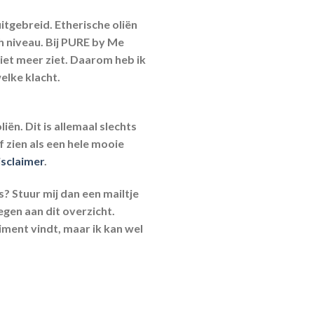
uitgebreid. Etherische oliën
ch niveau. Bij PURE by Me
niet meer ziet. Daarom heb ik
welke klacht.
iën. Dit is allemaal slechts
lf zien als een hele mooie
sclaimer
.
s? Stuur mij dan een mailtje
oegen aan dit overzicht.
iment vindt, maar ik kan wel