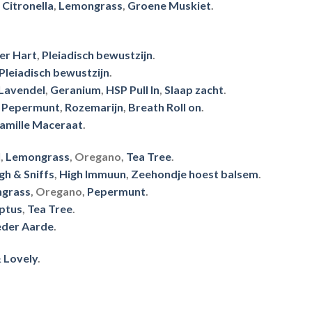
Citronella
,
Lemongrass
,
Groene Muskiet
.
er Hart
,
Pleiadisch bewustzijn
.
Pleiadisch bewustzijn
.
Lavendel
,
Geranium
,
HSP Pull In
,
Slaap zacht
.
Pepermunt
,
Rozemarijn
,
Breath Roll on
.
amille Maceraat
.
l
,
Lemongrass
, Oregano,
Tea Tree
.
h & Sniffs
,
High Immuun
,
Zeehondje hoest balsem
.
grass
, Oregano,
Pepermunt
.
ptus
,
Tea Tree
.
der Aarde
.
 Lovely
.