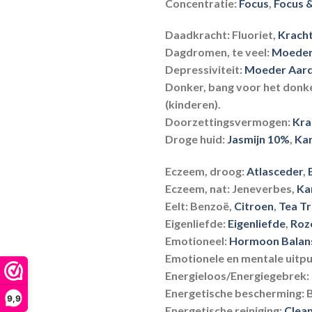
Concentratie:
Focus
,
Focus 
Daadkracht:
Fluoriet,
Kracht
Dagdromen, te veel:
Moeder
Depressiviteit:
Moeder Aar
Donker, bang voor het donk
(kinderen).
Doorzettingsvermogen:
Kra
Droge huid:
Jasmijn 10%
,
Ka
Eczeem, droog:
Atlasceder
,
Eczeem, nat:
Jeneverbes,
Ka
Eelt:
Benzoë,
Citroen
,
Tea T
Eigenliefde:
Eigenliefde
,
Roz
Emotioneel:
Hormoon Balan
Emotionele en mentale uitpu
Energieloos/Energiegebrek:
Energetische bescherming:
B
9,9
Energetische reiniging:
Clean