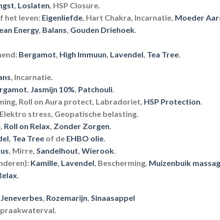
ngst
,
Loslaten
, HSP Closure.
 het leven:
Eigenliefde
, Hart Chakra, Incarnatie,
Moeder Aar
ean Energy
,
Balans
,
Gouden Driehoek
.
nend:
Bergamot
,
High Immuun
,
Lavendel
,
Tea Tree
.
ans
, Incarnatie.
rgamot
,
Jasmijn 10%
,
Patchouli
.
ing, Roll on Aura protect, Labradoriet,
HSP Protection
.
Elektro stress, Geopatische belasting.
e
,
Roll on Relax
,
Zonder Zorgen
.
del
,
Tea Tree
of de
EHBO olie
.
tus
, Mirre,
Sandelhout
,
Wierook
.
inderen):
Kamille
,
Lavendel
, Bescherming,
Muizenbuik massag
Relax
.
,
Jeneverbes
,
Rozemarijn
,
Sinaasappel
Spraakwaterval.