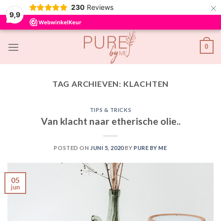
×
230
Reviews
9,9
Skip
0
to
content
TAG ARCHIEVEN:
KLACHTEN
TIPS & TRICKS
Van klacht naar etherische olie..
POSTED ON
JUNI 5, 2020
BY
PURE BY ME
05
jun