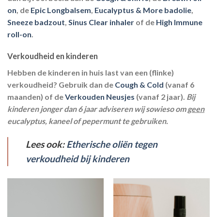
on
, de
Epic Longbalsem
,
Eucalyptus & More badolie
,
Sneeze badzout
,
Sinus Clear inhaler
of de
High Immune
roll-on
.
Verkoudheid en kinderen
Hebben de kinderen in huis last van een (flinke)
verkoudheid? Gebruik dan de
Cough & Cold
(vanaf 6
maanden) of de
Verkouden Neusjes
(vanaf 2 jaar).
Bij
kinderen jonger dan 6 jaar adviseren wij sowieso om
geen
eucalyptus, kaneel of pepermunt te gebruiken.
Lees ook:
Etherische oliën tegen
verkoudheid bij kinderen