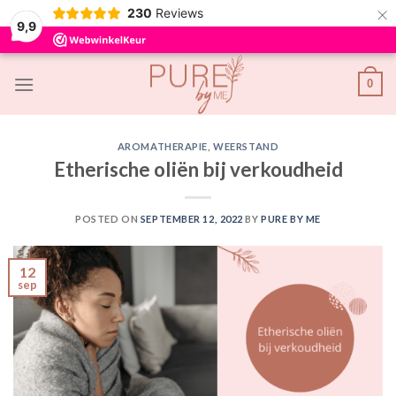
×
230
Reviews
9,9
Skip
0
to
content
AROMATHERAPIE
,
WEERSTAND
Etherische oliën bij verkoudheid
POSTED ON
SEPTEMBER 12, 2022
BY
PURE BY ME
12
sep