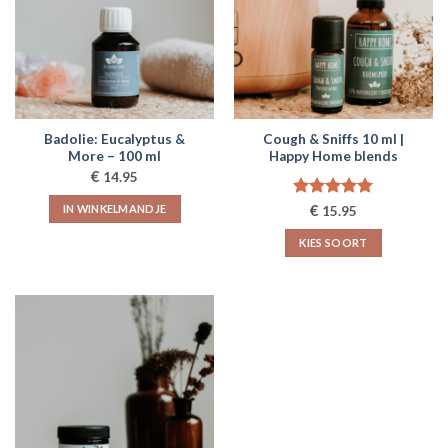
Badolie: Eucalyptus &
Cough & Sniffs 10 ml |
More – 100 ml
Happy Home blends
€
14.95
Gewaardeerd
€
IN WINKELMANDJE
15.95
5.00
uit 5
KIES SOORT
Dit
product
heeft
meerdere
variaties.
Deze
optie
kan
gekozen