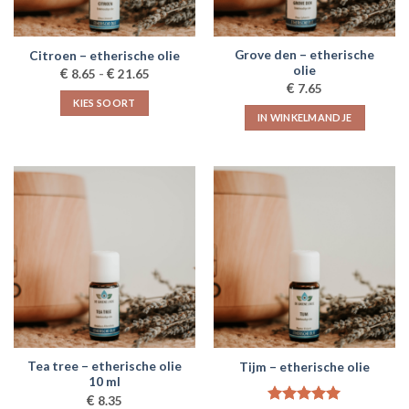
Grove den – etherische
Citroen – etherische olie
olie
Prijsklasse:
€
€
8.65
-
21.65
€8.65
€
7.65
tot
KIES SOORT
€21.65
IN WINKELMANDJE
Dit
product
heeft
meerdere
variaties.
Deze
optie
kan
gekozen
worden
op
de
productpagina
Tea tree – etherische olie
Tijm – etherische olie
10 ml
€
8.35