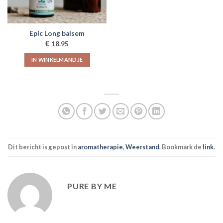
worden
op
de
Epic Long balsem
productpagina
€
18.95
IN WINKELMANDJE
Dit bericht is gepost in
aromatherapie
,
Weerstand
. Bookmark de
link
.
PURE BY ME