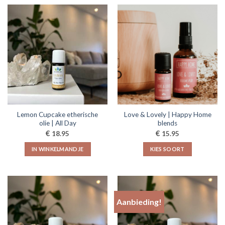
heeft
meerdere
variaties.
Deze
optie
kan
gekozen
worden
op
de
Lemon Cupcake etherische
Love & Lovely | Happy Home
productpagina
olie | All Day
blends
€
€
18.95
15.95
IN WINKELMANDJE
KIES SOORT
Dit
product
heeft
meerdere
Aanbieding!
variaties.
Deze
optie