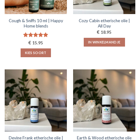
worden
op
de
Cough & Sniffs 10 ml | Happy
Cozy Cabin etherische olie |
productpagina
Home blends
All Day
€
18.95
Gewaardeerd
€
IN WINKELMANDJE
15.95
5.00
uit 5
KIES SOORT
Dit
product
heeft
meerdere
variaties.
Deze
optie
kan
gekozen
worden
op
de
Devine Frank etherische olie |
Earth & Wood etherische olie
productpagina