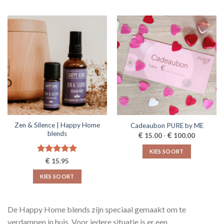
Dit
Dit
product
product
heeft
heeft
meerdere
meerdere
variaties.
variaties.
Deze
Deze
optie
optie
kan
kan
gekozen
gekozen
worden
worden
op
op
de
de
Zen & Silence | Happy Home
Cadeaubon PURE by ME
productpagina
productpagina
blends
Prijsklass
€
€
15.00
-
100.00
€15.00
tot
KIES SOORT
€100.00
Gewaardeerd
€
15.95
Dit
5.00
uit 5
product
KIES SOORT
heeft
Dit
meerdere
product
variaties.
De Happy Home blends zijn speciaal gemaakt om te
heeft
Deze
meerdere
verdampen in huis. Voor iedere situatie is er een