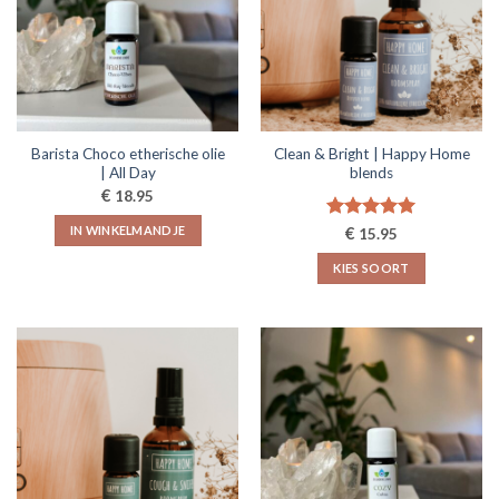
Barista Choco etherische olie
Clean & Bright | Happy Home
| All Day
blends
€
18.95
Gewaardeerd
€
IN WINKELMANDJE
15.95
5.00
uit 5
KIES SOORT
Dit
product
heeft
meerdere
variaties.
Deze
optie
kan
gekozen