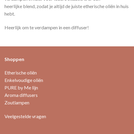
optie
variaties.
heerlijke blend, zodat je altijd de juiste etherische oliën in huis
kan
Deze
hebt.
gekozen
optie
worden
kan
op
Heerlijk om te verdampen in een diffuser!
gekozen
de
worden
productpagina
op
de
productpagina
Shoppen
Etherische oliën
Enkelvoudige oliën
PURE by Me lijn
Aroma diffusers
Zoutlampen
Veelgestelde vragen