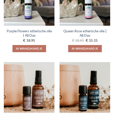
kan
gekozen
worden
op
de
Purple Flowers etherische olie
Queen Rose etherische olie |
productpagina
| All Day
All Day
Oorspronkelijke
Huidige
€
€
€
18.95
18.95
15.15
prijs
prijs
was:
is:
IN WINKELMANDJE
IN WINKELMANDJE
€18.95.
€15.15.