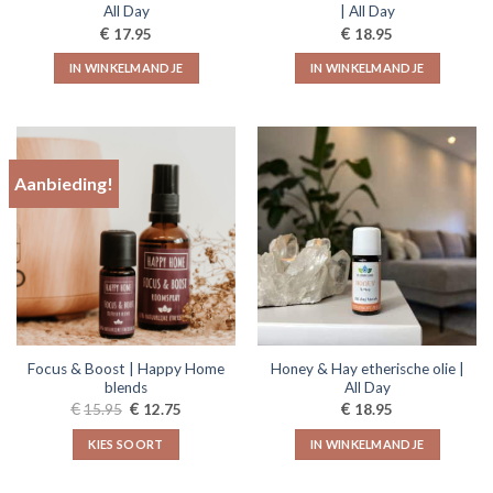
All Day
| All Day
€
€
17.95
18.95
IN WINKELMANDJE
IN WINKELMANDJE
Aanbieding!
Focus & Boost | Happy Home
Honey & Hay etherische olie |
blends
All Day
Oorspronkelijke
Huidige
€
€
€
15.95
12.75
18.95
prijs
prijs
was:
is:
KIES SOORT
IN WINKELMANDJE
€15.95.
€12.75.
Dit
product