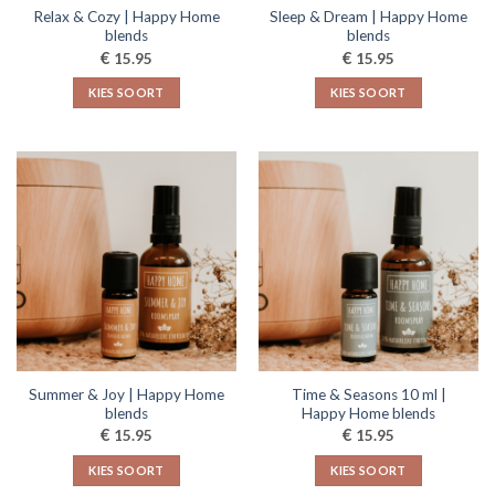
Relax & Cozy | Happy Home
Sleep & Dream | Happy Home
blends
blends
€
€
15.95
15.95
KIES SOORT
KIES SOORT
Dit
Dit
product
product
heeft
heeft
meerdere
meerdere
variaties.
variaties.
Deze
Deze
optie
optie
kan
kan
gekozen
gekozen
worden
worden
op
op
de
de
Summer & Joy | Happy Home
Time & Seasons 10 ml |
productpagina
productpagina
blends
Happy Home blends
€
€
15.95
15.95
KIES SOORT
KIES SOORT