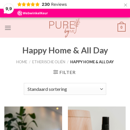
×
230
Reviews
9,9
Skip
0
to
content
Happy Home & All Day
HOME
/
ETHERISCHE OLIËN
/
HAPPY HOME & ALL DAY
FILTER