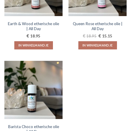
Earth & Wood etherische olie
Queen Rose etherische olie |
| All Day
All Day
Oorspronkelijke
Huidige
€
€
€
18.95
18.95
15.15
prijs
prijs
was:
is:
IN WINKELMANDJE
IN WINKELMANDJE
€18.95.
€15.15.
Barista Choco etherische olie