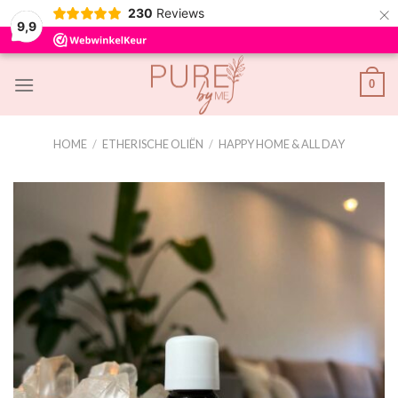
×
230
Reviews
9,9
Skip
0
to
content
HOME
/
ETHERISCHE OLIËN
/
HAPPY HOME & ALL DAY