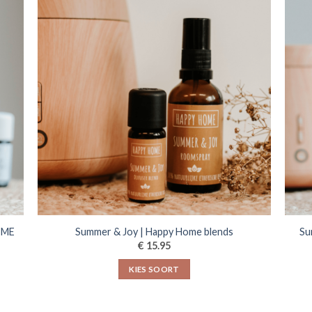
y ME
Summer & Joy | Happy Home blends
Su
€
15.95
KIES SOORT
Dit
product