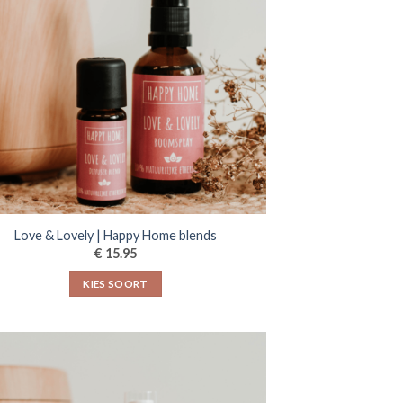
kan
gekozen
worden
op
de
productpagina
Love & Lovely | Happy Home blends
€
15.95
KIES SOORT
Dit
product
heeft
meerdere
variaties.