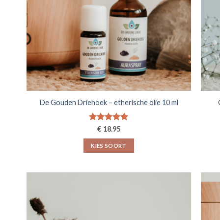
De Gouden Driehoek – etherische olie 10 ml
Gewaardeerd
€
18.95
5.00
uit 5
KIES SOORT
Dit
product
heeft
meerdere
variaties.
Deze