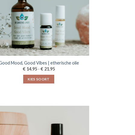
Good Mood, Good Vibes | etherische olie
Prijsklasse:
€
€
14.95
-
21.95
€14.95
tot
KIES SOORT
€21.95
Dit
product
heeft
meerdere
variaties.
Deze
optie