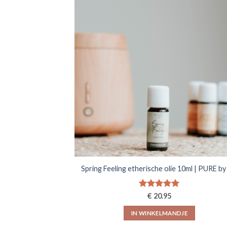
Spring Feeling etherische olie 10ml | PURE b
Gewaardeerd
€
20.95
5.00
uit 5
IN WINKELMANDJE