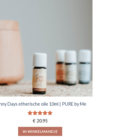
variaties.
Deze
optie
kan
gekozen
worden
op
de
productpagina
nny Days etherische olie 10ml | PURE by Me
Gewaardeerd
€
20.95
5.00
uit 5
IN WINKELMANDJE