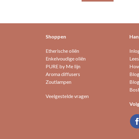
Dit
product
heeft
meerdere
variaties.
Shoppen
Hand
Deze
optie
Etherische oliën
Inlo
kan
Enkelvoudige oliën
Lees
gekozen
PURE by Me lijn
How 
worden
Aroma diffusers
Blog
op
Zoutlampen
Blog
de
Bosb
productpagina
Veelgestelde vragen
Volg