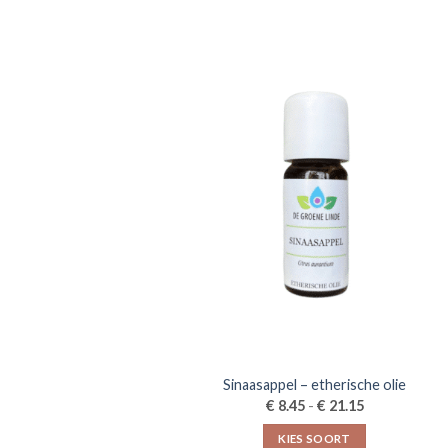
Sinaasappel – etherische olie
Prijsklasse:
€
€
8.45
-
21.15
€8.45
tot
KIES SOORT
€21.15