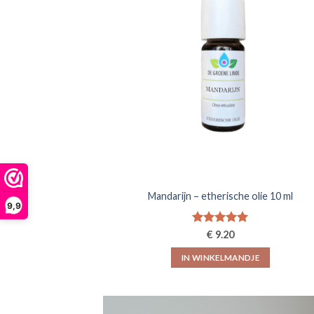
Mandarijn – etherische olie 10 ml
9,9
Gewaardeerd
€
9.20
5.00
uit 5
IN WINKELMANDJE