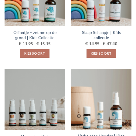
kan
gekozen
worden
op
de
Olifantje – zet me op de
Slaap Schaapje | Kids
productpagina
grond | Kids Collectie
collectie
Prijsklasse:
Prijsklasse
€
€
€
€
11.95
-
15.15
14.95
-
47.40
€11.95
€14.95
tot
tot
KIES SOORT
KIES SOORT
€15.15
€47.40
Dit
Dit
product
product
heeft
heeft
meerdere
meerdere
variaties.
variaties.
Deze
Deze
optie
optie
kan
kan
gekozen
gekozen
worden
worden
op
op
de
de