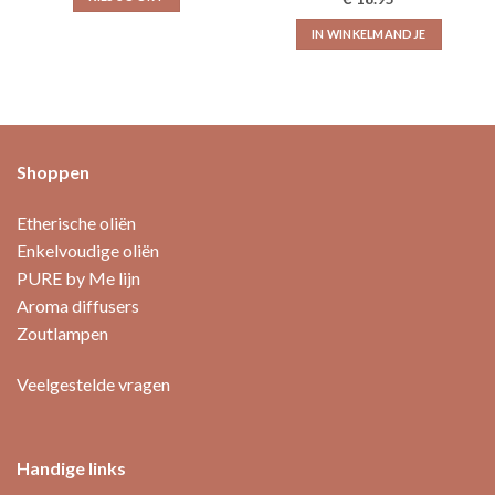
€15.15
5.00
uit 5
Dit
IN WINKELMANDJE
product
heeft
meerdere
variaties.
Deze
optie
Shoppen
kan
gekozen
Etherische oliën
worden
Enkelvoudige oliën
op
PURE by Me lijn
de
productpagina
Aroma diffusers
Zoutlampen
Veelgestelde vragen
Handige links