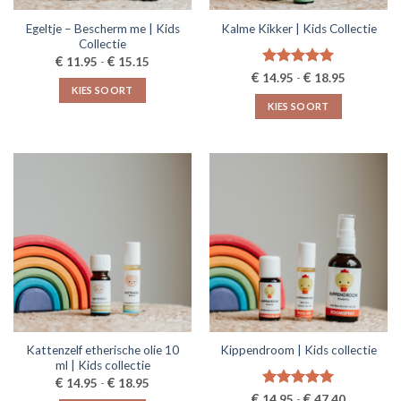
de
productpagina
Egeltje – Bescherm me | Kids
Kalme Kikker | Kids Collectie
productpagina
Collectie
Prijsklasse:
€
€
11.95
-
15.15
€11.95
Prijsklasse
€
Gewaardeerd
€
14.95
-
18.95
tot
€14.95
5.00
uit 5
KIES SOORT
€15.15
tot
KIES SOORT
€18.95
Dit
Dit
product
product
heeft
heeft
meerdere
meerdere
variaties.
variaties.
Deze
Deze
optie
optie
kan
kan
gekozen
gekozen
worden
worden
op
op
de
de
productpagina
Kattenzelf etherische olie 10
Kippendroom | Kids collectie
productpagina
ml | Kids collectie
Prijsklasse:
€
€
14.95
-
18.95
€14.95
Prijsklasse
€
Gewaardeerd
€
14.95
-
47.40