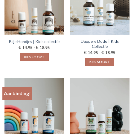
Dappere Dodo | Kids
Blije Hondjes | Kids collectie
Collectie
Prijsklasse:
€
€
14.95
-
18.95
€14.95
Prijsklasse
€
€
14.95
-
18.95
tot
€14.95
KIES SOORT
€18.95
tot
KIES SOORT
€18.95
Dit
Dit
product
product
heeft
heeft
meerdere
meerdere
variaties.
Aanbieding!
variaties.
Deze
Deze
optie
optie
kan
kan
gekozen
gekozen
worden
worden
op
op
de