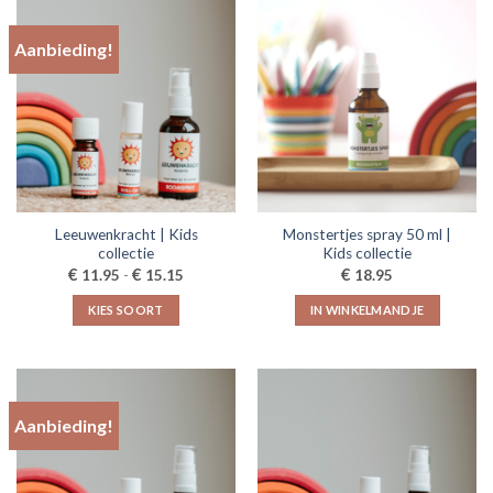
heeft
variaties.
meerdere
Deze
Aanbieding!
variaties.
optie
Deze
kan
optie
gekozen
kan
worden
gekozen
op
worden
de
op
productpagina
de
Leeuwenkracht | Kids
Monstertjes spray 50 ml |
productpagina
collectie
Kids collectie
Prijsklasse:
€
€
€
11.95
-
15.15
18.95
€11.95
tot
KIES SOORT
IN WINKELMANDJE
€15.15
Dit
product
heeft
meerdere
Aanbieding!
variaties.
Deze
optie