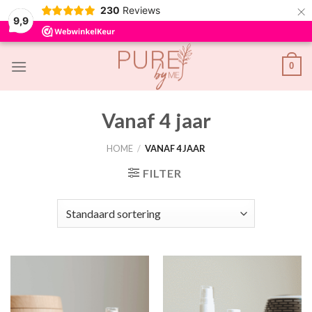
×
230
Reviews
9,9
Skip
0
to
content
Vanaf 4 jaar
HOME
/
VANAF 4 JAAR
FILTER