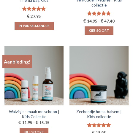
Verkouden Neusjes | Kids
Thema bag Kids
productpagina
productpagina
collectie
Gewaardeerd
€
27.95
Prijsklasse
5.00
uit 5
€
Gewaardeerd
€
14.95
-
47.40
€14.95
5.00
uit 5
IN WINKELMANDJE
tot
KIES SOORT
€47.40
Dit
product
heeft
meerdere
Aanbieding!
variaties.
Deze
optie
kan
gekozen
worden
op
de
Walvisje – maak me schoon |
Zeehondje hoest balsem |
productpagina
Kids Collectie
Kids collectie
Prijsklasse:
€
€
11.95
-
15.15
€11.95
tot
Gewaardeerd
€
KIES SOORT
18.95