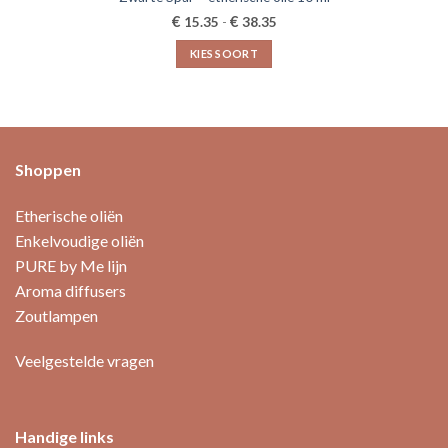
Prijsklasse:
€
€
15.35
-
38.35
€15.35
tot
KIES SOORT
€38.35
Dit
product
heeft
meerdere
variaties.
Shoppen
Deze
optie
Etherische oliën
kan
Enkelvoudige oliën
gekozen
PURE by Me lijn
worden
op
Aroma diffusers
de
Zoutlampen
productpagina
Veelgestelde vragen
Handige links