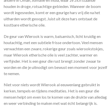
andere in Oman, Somalië en India, waar ze zich staande
houden in droge, rotsachtige gebieden. Wanneer de boom
wordt ingesneden, komt er een geurige hars vrij die na het
uitharden wordt geoogst. Juist uit deze hars ontstaat de
kostbare etherische olie.
De geur van Wierook is warm, balsamisch, licht kruidig en
houtachtig, met een subtiele frisse ondertoon. Veel mensen
verwachten een zware, rokerige geur zoals wierookstokjes,
maar Wierook etherische olie is veel zachter, warmer en
verfijnder. Het is een geur die rust brengt zonder zwaar te
worden en die je uitnodigt om bewust een moment voor jezelf
te nemen.
Niet voor niets wordt Wierook al eeuwenlang gebruikt in
kerken, tempels en tijdens meditaties. Het is een geur die
mensen helpt om even los te komen van de drukte van alledag
en weer verbinding te maken met wat écht belangrijk is.