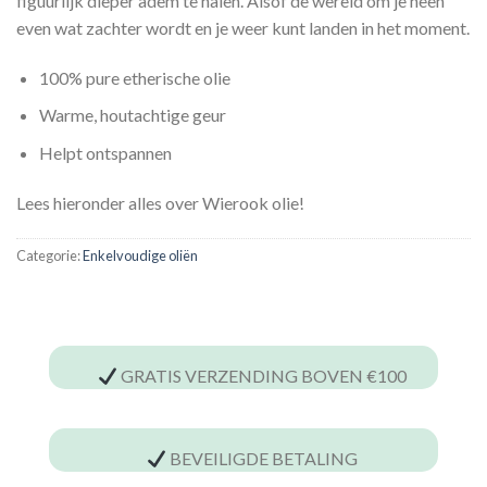
figuurlijk dieper adem te halen. Alsof de wereld om je heen
even wat zachter wordt en je weer kunt landen in het moment.
100% pure etherische olie
Warme, houtachtige geur
Helpt ontspannen
Lees hieronder alles over Wierook olie!
Categorie:
Enkelvoudige oliën
GRATIS VERZENDING BOVEN €100
BEVEILIGDE BETALING