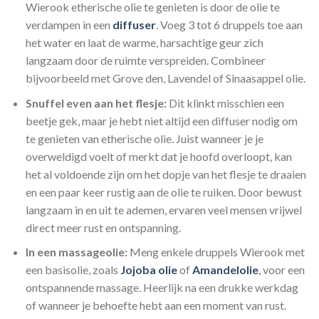
Wierook etherische olie te genieten is door de olie te
verdampen in een
diffuser
. Voeg 3 tot 6 druppels toe aan
het water en laat de warme, harsachtige geur zich
langzaam door de ruimte verspreiden. Combineer
bijvoorbeeld met Grove den, Lavendel of Sinaasappel olie.
Snuffel even aan het flesje:
Dit klinkt misschien een
beetje gek, maar je hebt niet altijd een diffuser nodig om
te genieten van etherische olie. Juist wanneer je je
overweldigd voelt of merkt dat je hoofd overloopt, kan
het al voldoende zijn om het dopje van het flesje te draaien
en een paar keer rustig aan de olie te ruiken. Door bewust
langzaam in en uit te ademen, ervaren veel mensen vrijwel
direct meer rust en ontspanning.
In een massageolie:
Meng enkele druppels Wierook met
een basisolie, zoals
Jojoba olie
of
Amandelolie
, voor een
ontspannende massage. Heerlijk na een drukke werkdag
of wanneer je behoefte hebt aan een moment van rust.