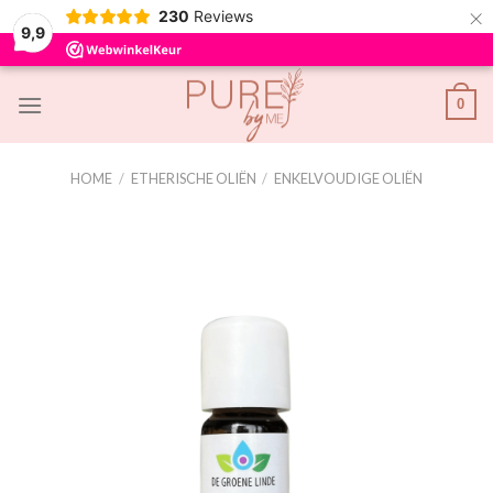
×
230
Reviews
9,9
Skip
0
to
content
HOME
/
ETHERISCHE OLIËN
/
ENKELVOUDIGE OLIËN