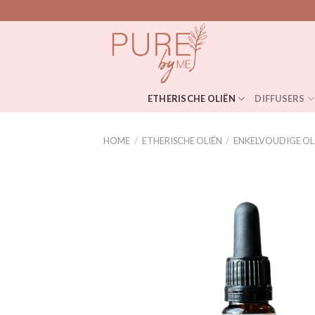
Skip
to
content
ETHERISCHE OLIËN
DIFFUSERS
HOME
/
ETHERISCHE OLIËN
/
ENKELVOUDIGE OL