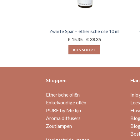
Zwarte Spar – etherische olie 10 ml
Prijsklasse:
€
€
15.35
-
38.35
€15.35
tot
KIES SOORT
€38.35
Dit
product
heeft
meerdere
Shoppen
Hand
variaties.
Deze
Etherische oliën
Inlo
optie
Enkelvoudige oliën
Lees
kan
PURE by Me lijn
How 
gekozen
Aroma diffusers
Blog
worden
Zoutlampen
Blog
op
Bosb
de
Veelgestelde vragen