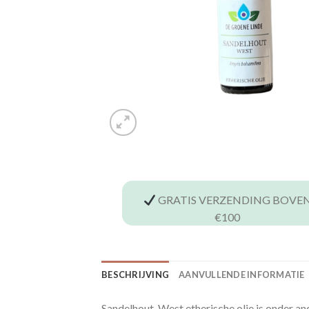
GRATIS VERZENDING BOVE
€100
BESCHRIJVING
AANVULLENDE INFORMATIE
Sandelhout-West etherische olie is onder and