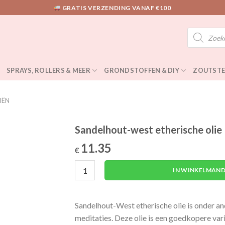
GRATIS VERZENDING VANAF €100
Producten
zoeken
SPRAYS, ROLLERS & MEER
GRONDSTOFFEN & DIY
ZOUTSTE
IËN
Sandelhout-west etherische olie
11.35
€
Sandelhout-west etherische olie 10 ml aant
IN WINKELMAND
Sandelhout-West etherische olie is onder an
meditaties. Deze olie is een goedkopere var