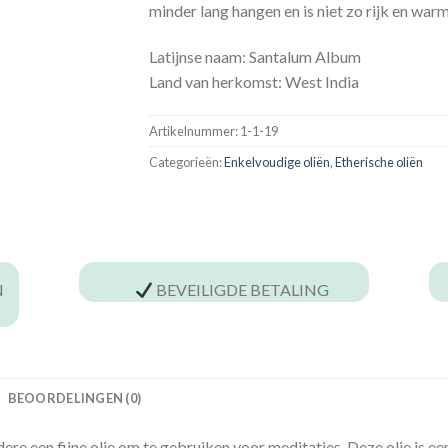
minder lang hangen en is niet zo rijk en war
Latijnse naam: Santalum Album
Land van herkomst: West India
Artikelnummer:
1-1-19
Categorieën:
Enkelvoudige oliën
,
Etherische oliën
N
BEVEILIGDE BETALING
BEOORDELINGEN (0)
ere een fijne olie om te gebruiken voor meditaties. Deze olie is 