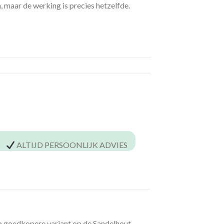
m, maar de werking is precies hetzelfde.
ALTIJD PERSOONLIJK ADVIES
een goedkopere variant op de Sandelhout-