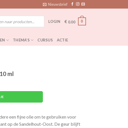
Nieuwsbrief
€
0
LOGIN
0.00
EN
THEMA’S
CURSUS
ACTIE
 10 ml
al
JE
dere een fijne olie om te gebruiken voor
iant op de Sandelhout-Oost. De geur blijft