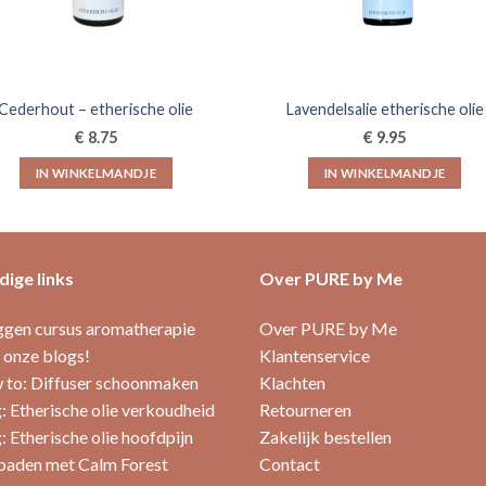
Cederhout – etherische olie
Lavendelsalie etherische olie
€
€
8.75
9.95
IN WINKELMANDJE
IN WINKELMANDJE
ige links
Over PURE by Me
ggen cursus aromatherapie
Over PURE by Me
 onze blogs!
Klantenservice
to: Diffuser schoonmaken
Klachten
: Etherische olie verkoudheid
Retourneren
: Etherische olie hoofdpijn
Zakelijk bestellen
aden met Calm Forest
Contact