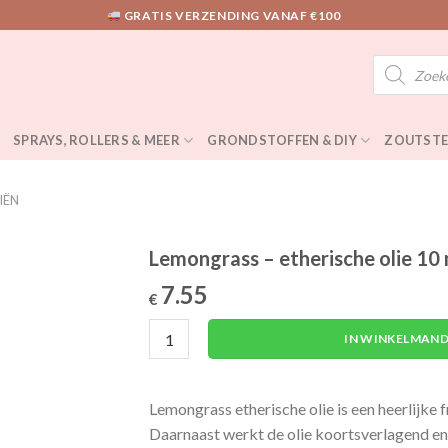
GRATIS VERZENDING VANAF €100
Producten
zoeken
SPRAYS, ROLLERS & MEER
GRONDSTOFFEN & DIY
ZOUTSTE
IËN
Lemongrass – etherische olie 10 
7.55
€
Lemongrass - etherische olie 10 ml aantal
IN WINKELMAND
Lemongrass etherische olie is een heerlijke fr
Daarnaast werkt de olie koortsverlagend en