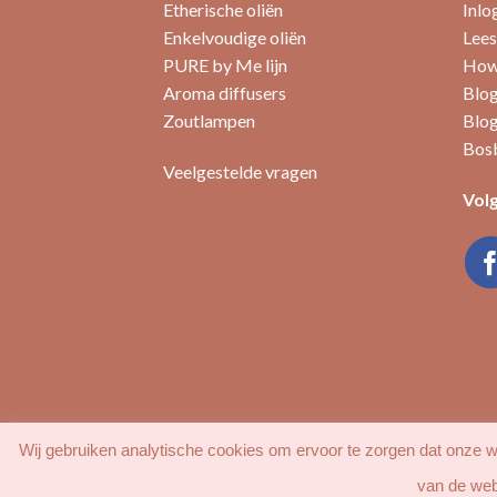
Deze
Etherische oliën
Inlo
optie
Enkelvoudige oliën
Lees
kan
PURE by Me lijn
How 
gekozen
Aroma diffusers
Blog
worden
Zoutlampen
Blog
op
Bosb
de
Veelgestelde vragen
productpagina
Volg
Wij gebruiken analytische cookies om ervoor te zorgen dat onze we
van de web