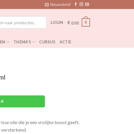
Nieuwsbrief
€
0
LOGIN
0.00
EN
THEMA’S
CURSUS
ACTIE
ml
JE
isse olie die je een vrolijke boost geeft.
 versterkend.