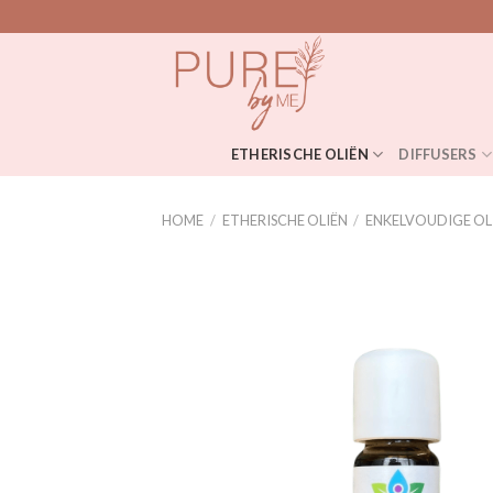
Skip
to
content
ETHERISCHE OLIËN
DIFFUSERS
HOME
/
ETHERISCHE OLIËN
/
ENKELVOUDIGE OL