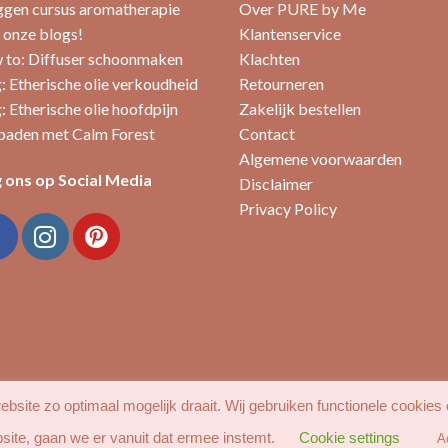
ggen cursus aromatherapie
Over PURE by Me
 onze blogs!
Klantenservice
to: Diffuser schoonmaken
Klachten
: Etherische olie verkoudheid
Retourneren
: Etherische olie hoofdpijn
Zakelijk bestellen
aden met Calm Forest
Contact
Algemene voorwaarden
 ons op Social Media
Disclaimer
Privacy Policy
bsite zo optimaal mogelijk draait. Wij gebruiken functionele cookies
site, gaan we er vanuit dat ermee instemt.
Cookie settings
A
MIJN ACCOUNT
FAVORIETEN
BLOG
CONTACT