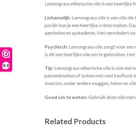
Lemongrass etherische olie is een heerlijke f
Lichamelijk:
Lemongrass olie is een olie die
poriën kun je een heerlijke crème maken. Da
aambeien en spataderen. Het vermindert oo
Psychisch:
Lemongrass olie zorgt voor een vr
is dit een heerlijke olie om te gebruiken. Het
9,9
Tip:
Lemongrass etherische olie is ook een he
pannenkoeken of koken met veel knoflook ku
insecten, onder andere muggen, teken en vli
Goed om te weten:
Gebruik deze olie met
Related Products