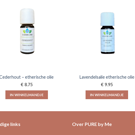
Cederhout – etherische olie
Lavendelsalie etherische olie
€
€
8.75
9.95
IN WINKELMANDJE
IN WINKELMANDJE
ige links
Over PURE by Me