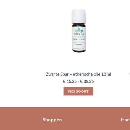
Zwarte Spar – etherische olie 10 ml
Prijsklasse:
€
€
15.35
-
38.35
€15.35
tot
KIES SOORT
€38.35
Dit
product
heeft
meerdere
Shoppen
Hand
variaties.