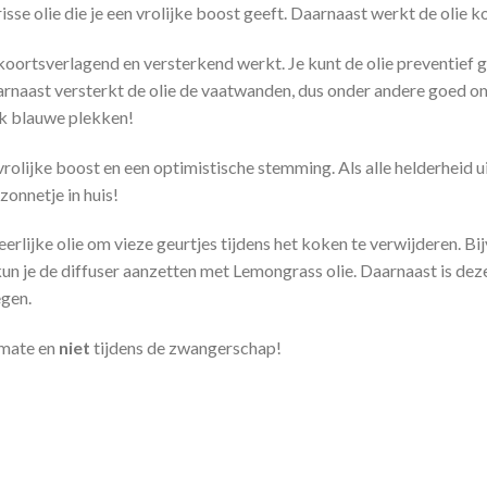
risse olie die je een vrolijke boost geeft. Daarnaast werkt de olie
 koortsverlagend en versterkend werkt. Je kunt de olie preventief 
arnaast versterkt de olie de vaatwanden, dus onder andere goed om
k blauwe plekken!
olijke boost en een optimistische stemming. Als alle helderheid uit 
 zonnetje in huis!
erlijke olie om vieze geurtjes tijdens het koken te verwijderen. B
n je de diffuser aanzetten met Lemongrass olie. Daarnaast is dez
egen.
 mate en
niet
tijdens de zwangerschap!