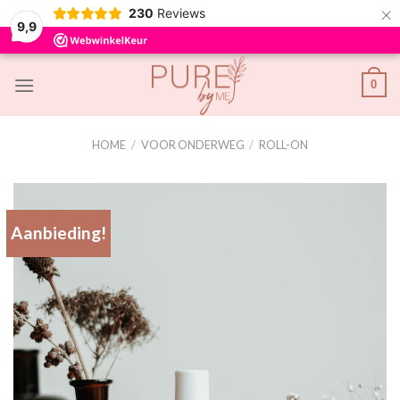
×
230
Reviews
9,9
Skip
0
to
content
HOME
/
VOOR ONDERWEG
/
ROLL-ON
Aanbieding!