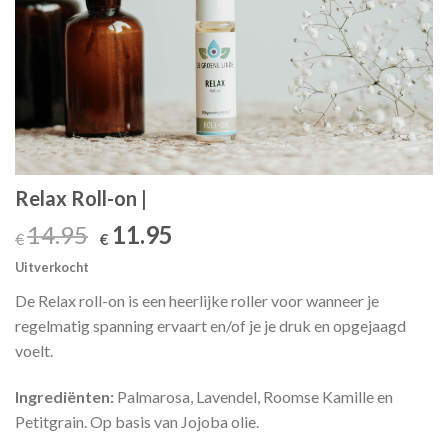
Relax Roll-on |
Oorspronkelijke
Huidige
14.95
11.95
€
€
prijs
prijs
Uitverkocht
was:
is:
De Relax roll-on is een heerlijke roller voor wanneer je
€14.95.
€11.95.
regelmatig spanning ervaart en/of je je druk en opgejaagd
voelt.
Ingrediënten:
Palmarosa, Lavendel, Roomse Kamille en
Petitgrain. Op basis van Jojoba olie.