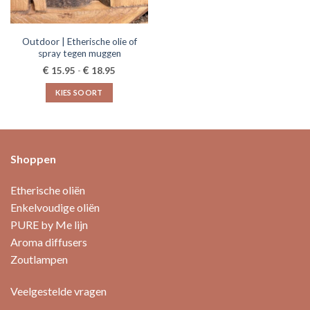
Outdoor | Etherische olie of
spray tegen muggen
Prijsklasse:
€
€
15.95
-
18.95
€15.95
tot
KIES SOORT
€18.95
Dit
product
heeft
meerdere
Shoppen
variaties.
Deze
Etherische oliën
optie
Enkelvoudige oliën
kan
PURE by Me lijn
gekozen
worden
Aroma diffusers
op
Zoutlampen
de
productpagina
Veelgestelde vragen