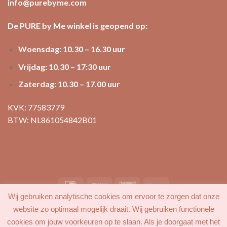
info@purebyme.com
De PURE by Me winkel is geopend op:
Woensdag: 10.30 – 16.30 uur
Vrijdag: 10.30 – 17:30 uur
Zaterdag: 10.30 – 17.00 uur
KVK: 77583779
BTW: NL861054842B01
Wij gebruiken analytische cookies om ervoor te zorgen dat onze
MIJN ACCOUNT
FAVORIETEN
BLOG
CONTACT
website zo optimaal mogelijk draait. Wij gebruiken functionele
cookies om jouw voorkeuren op te slaan. Als je doorgaat met het