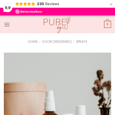
×
230
Reviews
9,9
Skip
0
to
content
HOME
/
VOOR ONDERWEG
/
SPRAYS