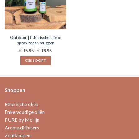
Outdoor | Etherische olie of
spray tegen muggen
Prijsklasse:
€
€
15.95
-
18.95
€15.95
tot
KIES SOORT
€18.95
Dit
product
heeft
meerdere
Shoppen
variaties.
Deze
Etherische oliën
optie
Enkelvoudige oliën
kan
PURE by Me lijn
gekozen
worden
Aroma diffusers
op
Zoutlampen