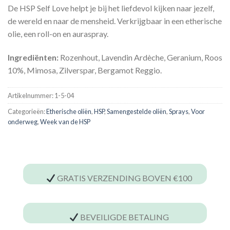
De HSP Self Love helpt je bij het liefdevol kijken naar jezelf,
de wereld en naar de mensheid. Verkrijgbaar in een etherische
olie, een roll-on en auraspray.
Ingrediënten:
Rozenhout, Lavendin Ardèche, Geranium, Roos
10%, Mimosa, Zilverspar, Bergamot Reggio.
Artikelnummer:
1-5-04
Categorieën:
Etherische oliën
,
HSP
,
Samengestelde oliën
,
Sprays
,
Voor
onderweg
,
Week van de HSP
GRATIS VERZENDING BOVEN €100
BEVEILIGDE BETALING