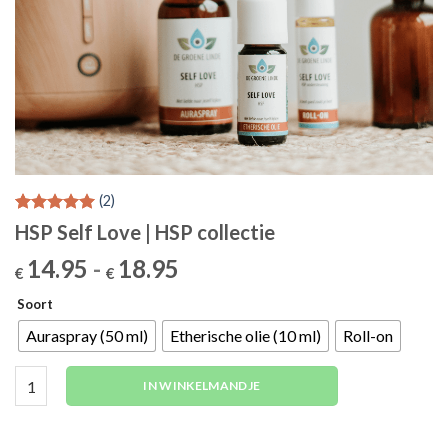
(
2
)
Gewaardeerd
2
HSP Self Love | HSP collectie
5.00
op 5
gebaseerd
Prijsklasse:
14.95
-
18.95
€
€
op
€14.95
klantbeoordelingen
Soort
tot
€18.95
Auraspray (50 ml)
Etherische olie (10 ml)
Roll-on
HSP Self Love | HSP collectie aantal
IN WINKELMANDJE