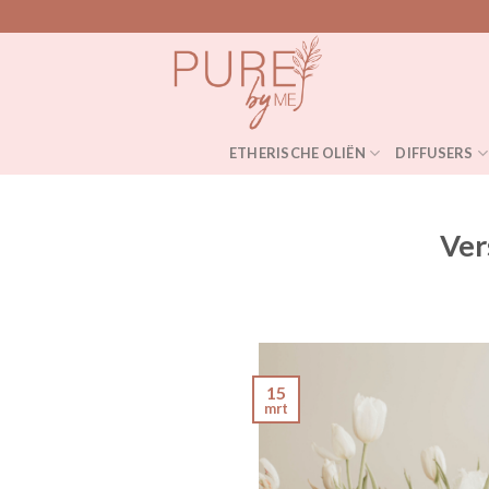
Skip
to
content
ETHERISCHE OLIËN
DIFFUSERS
Ver
15
mrt