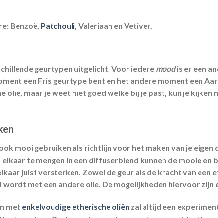
ere: Benzoë,
Patchouli
, Valeriaan en Vetiver.
schillende geurtypen uitgelicht. Voor iedere
mood
is er een a
e moment een Fris geurtype bent en het andere moment een Aa
 olie, maar je weet niet goed welke bij je past, kun je kijken 
ken
ok mooi gebruiken als richtlijn voor het maken van je eigen
 elkaar te mengen in een diffuserblend kunnen de mooie en 
lkaar juist versterken. Zowel de geur als de kracht van een e
ordt met een andere olie. De mogelijkheden hiervoor zijn 
en met
enkelvoudige etherische oliën
zal altijd een experiment 