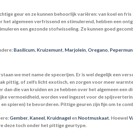
tige geur en ze kunnen behoorlijk variëren: van koel en fris t
er het algemeen verfrissend en stimulerend, hebben een ontg
stimuleren een gezonde stofwisseling. Ze kunnen goed geco
andere:
Basilicum
,
Kruizemunt
,
Marjolein
,
Oregano
,
Pepermun
rstaan we met name de specerijen. Er is wel degelijk een vers
aak pittig, of zelfs licht exotisch, en zorgen voor meer warmt
er dan die van kruiden en ze hebben over het algemeen een d
jke vermoeidheid, worden veel ingezet voor de spijsverter
en en spieren) te bevorderen. Pittige geuren zijn fijn om te co
dere:
Gember
,
Kaneel
,
Kruidnagel
en
Nootmuskaat
. Hoewel
Va
e deze toch onder het pittige geurtype.