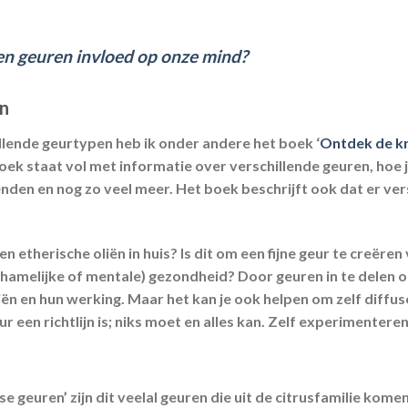
n geuren invloed op onze mind?
en
llende geurtypen heb ik onder andere het boek ‘
Ontdek de k
oek staat vol met informatie over verschillende geuren, hoe 
lenden en nog zo veel meer. Het boek beschrijft ook dat er ve
n etherische oliën in huis? Is dit om een fijne geur te creëren
hamelijke of mentale) gezondheid? Door geuren in te delen op
liën en hun werking. Maar het kan je ook helpen om zelf diff
 een richtlijn is; niks moet en alles kan. Zelf experimenteren
e geuren’ zijn dit veelal geuren die uit de citrusfamilie komen