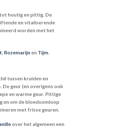
ot houtig en pittig. De
iftende en vitaliserende
mbineerd worden met het
t
,
Rozemarijn
en
Tijm
.
chil tussen kruiden en
e. De geur (en overigens ook
iepe en warme geur. Pittige
ing en om de bloedsomloop
mbineren met frisse geuren.
nille
over het algemeen een