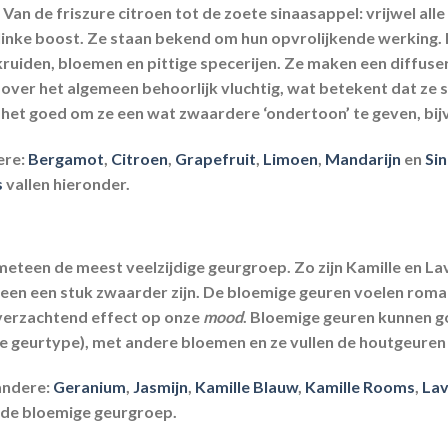
 Van de friszure citroen tot de zoete sinaasappel: vrijwel all
linke boost. Ze staan bekend om hun opvrolijkende werking.
iden, bloemen en pittige specerijen. Ze maken een diffuser
n over het algemeen behoorlijk vluchtig, wat betekent dat ze s
 het goed om ze een wat zwaardere ‘ondertoon’ te geven, bi
ere:
Bergamot
,
Citroen
,
Grapefruit
,
Limoen
,
Mandarijn
en
Si
s
vallen hieronder.
meteen de meest veelzijdige geurgroep. Zo zijn Kamille en La
en een stuk zwaarder zijn. De bloemige geuren voelen roman
verzachtend effect op onze
mood
. Bloemige geuren kunnen
sse geurtype), met andere bloemen en ze vullen de houtgeuren
andere:
Geranium
,
Jasmijn
,
Kamille Blauw
,
Kamille Rooms
,
Lav
 de bloemige geurgroep.