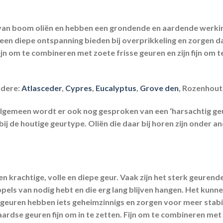
l van boom oliën en hebben een grondende en aardende werki
n een diepe ontspanning bieden bij overprikkeling en zorgen
fijn om te combineren met zoete frisse geuren en zijn fijn o
ndere:
Atlasceder
,
Cypres
,
Eucalyptus
,
Grove den
, Rozenhout
lgemeen wordt er ook nog gesproken van een ‘harsachtig geurty
ij de houtige geurtype. Oliën die daar bij horen zijn onder a
n krachtige, volle en diepe geur. Vaak zijn het sterk geurende
pels van nodig hebt en die erg lang blijven hangen. Het kunn
e geuren hebben iets geheimzinnigs en zorgen voor meer stabili
 aardse geuren fijn om in te zetten. Fijn om te combineren met