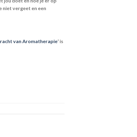
 jou doet en hoe je er op
e niet vergeet en een
racht van Aromatherapie
‘ is