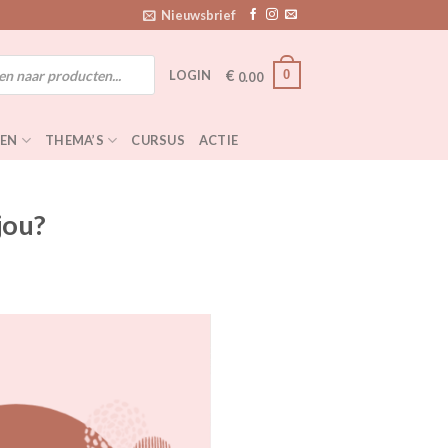
Nieuwsbrief
€
0
LOGIN
0.00
EN
THEMA’S
CURSUS
ACTIE
jou?