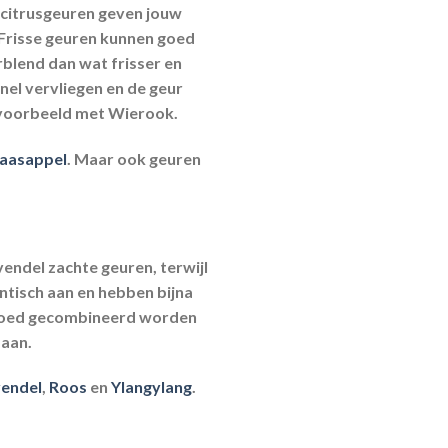
e citrusgeuren geven jouw
 Frisse geuren kunnen goed
blend dan wat frisser en
nel vervliegen en de geur
jvoorbeeld met Wierook.
naasappel
. Maar ook geuren
vendel zachte geuren, terwijl
tisch aan en hebben bijna
 goed gecombineerd worden
 aan.
endel
,
Roos
en
Ylangylang
.