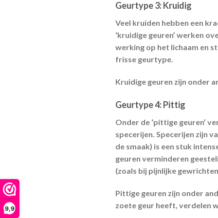
Geurtype 3:
Kruidig
Veel kruiden hebben een krach
‘kruidige geuren’ werken ov
werking op het lichaam en 
frisse geurtype.
Kruidige geuren zijn onder 
Geurtype 4:
Pittig
Onder de ‘pittige geuren’ ve
specerijen. Specerijen zijn v
de smaak) is een stuk intens
geuren verminderen geesteli
(zoals bij pijnlijke gewricht
Pittige geuren zijn onder an
zoete geur heeft, verdelen w
9,9