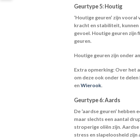
Geurtype 5:
Houtig
‘Houtige geuren’ zijn voora
kracht en stabiliteit, kunne
gevoel. Houtige geuren zijn 
geuren.
Houtige geuren zijn onder a
Extra opmerking:
Over het a
om deze ook onder te delen b
en
Wierook
.
Geurtype 6:
Aards
De ‘aardse geuren’ hebben ee
maar slechts een aantal drup
stroperige oliën zijn. Aards
stress en slapeloosheid zijn