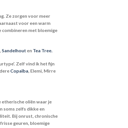
ng. Ze zorgen voor meer
 daarnaast voor een warm
m te combineren met bloemige
,
Sandelhout
en
Tea Tree.
pe’. Zelf vind ik het fijn
ndere
Copaïba
, Elemi, Mirre
 etherische oliën waar je
en soms zelfs dikke en
teit. Bij onrust, chronische
 frisse geuren, bloemige