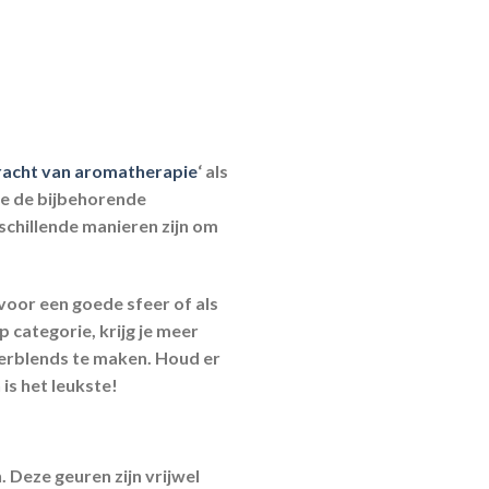
racht van aromatherapie
‘ als
je de bijbehorende
rschillende manieren zijn om
 voor een goede sfeer of als
 categorie, krijg je meer
userblends te maken. Houd er
 is het leukste!
. Deze geuren zijn vrijwel