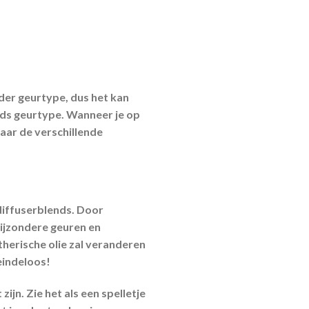
nder geurtype, dus het kan
rds geurtype. Wanneer je op
naar de verschillende
 diffuserblends. Door
bijzondere geuren en
therische olie zal veranderen
eindeloos!
zijn. Zie het als een spelletje