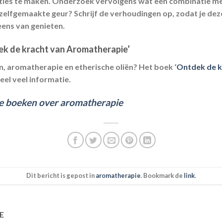
ties te maken. Onderzoek vervolgens wat een combinatie met
n zelfgemaakte geur? Schrijf de verhoudingen op, zodat je dez
eens van genieten.
ek de kracht van Aromatherapie’
n, aromatherapie en etherische oliën? Het boek ‘
Ontdek de k
eel veel informatie.
e boeken over aromatherapie
Dit bericht is gepost in
aromatherapie
. Bookmark de
link
.
E