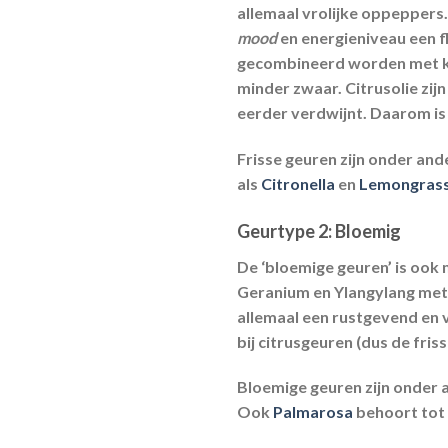
allemaal vrolijke oppeppers.
mood
en energieniveau een f
gecombineerd worden met kru
minder zwaar. Citrusolie zij
eerder verdwijnt. Daarom is
Frisse geuren zijn onder and
als
Citronella
en
Lemongras
Geurtype 2:
Bloemig
De ‘bloemige geuren’ is ook 
Geranium en Ylangylang mete
allemaal een rustgevend en 
bij citrusgeuren (dus de fri
Bloemige geuren zijn onder 
Ook
Palmarosa
behoort tot