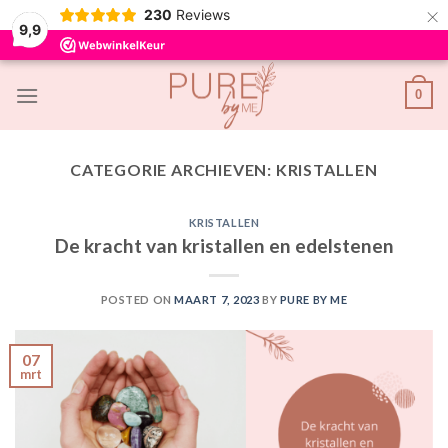
×
230
Reviews
9,9
Skip
0
to
content
CATEGORIE ARCHIEVEN:
KRISTALLEN
KRISTALLEN
De kracht van kristallen en edelstenen
POSTED ON
MAART 7, 2023
BY
PURE BY ME
07
mrt