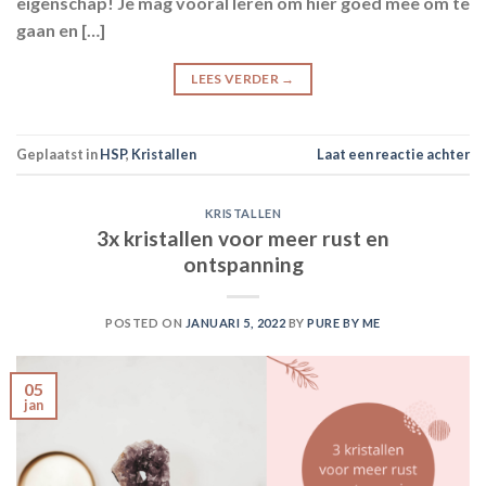
eigenschap! Je mag vooral leren om hier goed mee om te
gaan en […]
LEES VERDER
→
Geplaatst in
HSP
,
Kristallen
Laat een reactie achter
KRISTALLEN
3x kristallen voor meer rust en
ontspanning
POSTED ON
JANUARI 5, 2022
BY
PURE BY ME
05
jan