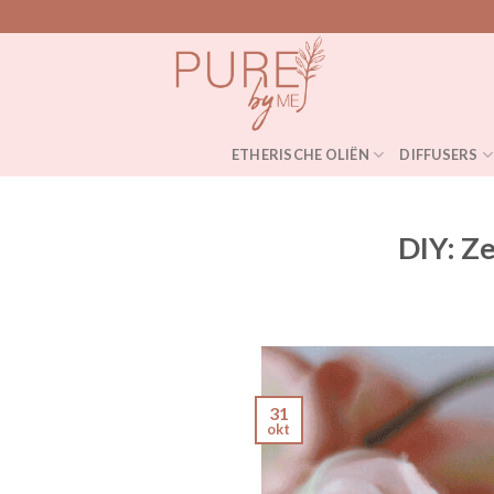
Skip
to
content
ETHERISCHE OLIËN
DIFFUSERS
DIY: Z
31
okt