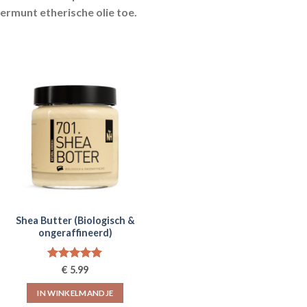
permunt etherische olie toe.
Shea Butter (Biologisch &
ongeraffineerd)
se:
Gewaardeerd
€
5.99
5.00
uit 5
IN WINKELMANDJE