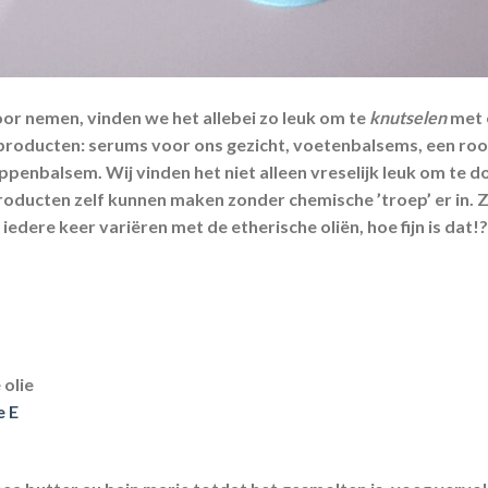
voor nemen, vinden we het allebei zo leuk om te
knutselen
met 
roducten: serums voor ons gezicht, voetenbalsems, een room
ppenbalsem. Wij vinden het niet alleen vreselijk leuk om te d
roducten zelf kunnen maken zonder chemische ’troep’ er in.
 iedere keer variëren met de etherische oliën, hoe fijn is dat!?
 olie
e E