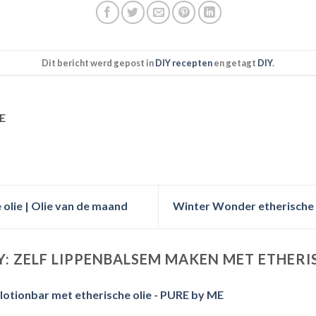
Dit bericht werd gepost in
DIY recepten
en getagt
DIY
.
E
olie | Olie van de maand
Winter Wonder etherische o
Y: ZELF LIPPENBALSEM MAKEN MET ETHERI
 lotionbar met etherische olie - PURE by ME