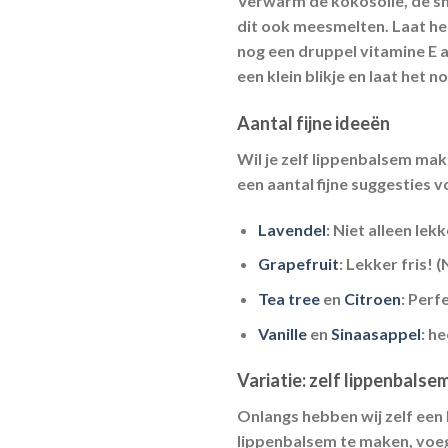
Verwarm de kokosolie, de she
dit ook meesmelten. Laat het
nog een druppel vitamine E a
een klein blikje en laat het n
Aantal fijne ideeën
Wil je zelf lippenbalsem mak
een aantal fijne suggesties v
Lavendel
: Niet alleen lek
Grapefruit
: Lekker fris! 
Tea tree
en
Citroen
: Perf
Vanille
en
Sinaasappel
: he
Variatie: zelf lippenbals
Onlangs hebben wij zelf ee
lippenbalsem te maken, voeg