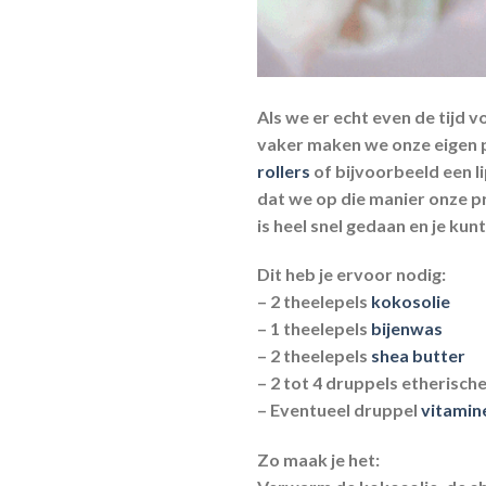
Als we er echt even de tijd 
vaker maken we onze eigen p
rollers
of bijvoorbeeld een li
dat we op die manier onze p
is heel snel gedaan en je kunt
Dit heb je ervoor nodig:
– 2 theelepels
kokosolie
– 1 theelepels
bijenwas
– 2 theelepels
shea butter
– 2 tot 4 druppels etherische
– Eventueel druppel
vitamin
Zo maak je het: