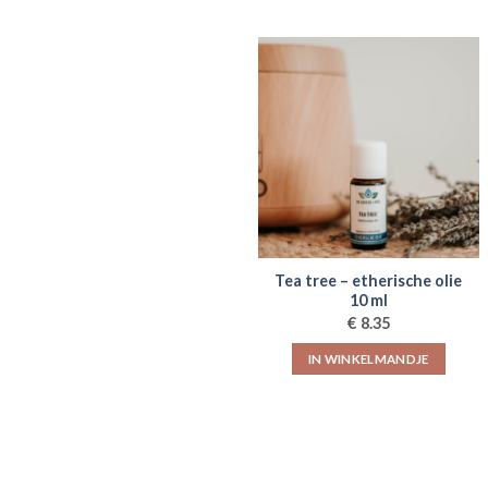
Tea tree – etherische olie
10 ml
€
8.35
IN WINKELMANDJE