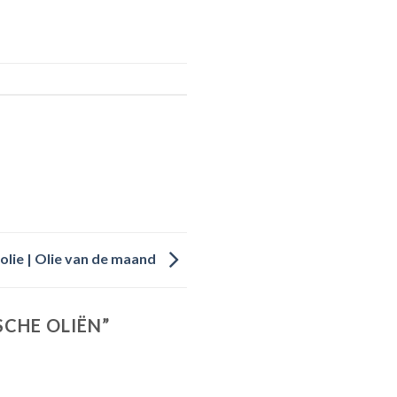
lie | Olie van de maand
SCHE OLIËN
”