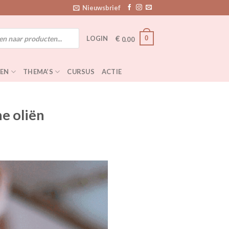
Nieuwsbrief
€
0
LOGIN
0.00
EN
THEMA’S
CURSUS
ACTIE
e oliën