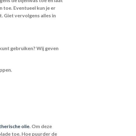
gens de bijenwas toe en laat
 toe. Eventueel kun je er
 Giet vervolgens alles in
e kunt gebruiken? Wij geven
ippen.
herische olie
. Om deze
olade toe. Hoe puurder de