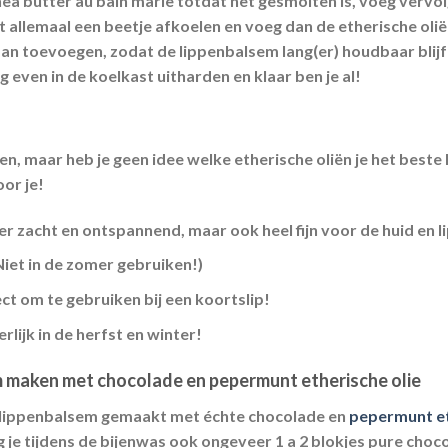
a butter au bain marie totdat het gesmolten is, voeg vervol
 allemaal een beetje afkoelen en voeg dan de etherische oliën
an toevoegen, zodat de lippenbalsem lang(er) houdbaar blijft.
og even in de koelkast uitharden en klaar ben je al!
en, maar heb je geen idee welke etherische oliën je het best
oor je!
ker zacht en ontspannend, maar ook heel fijn voor de huid en l
(Niet in de zomer gebruiken!)
ect om te gebruiken bij een koortslip!
erlijk in de herfst en winter!
em maken met chocolade en pepermunt etherische olie
n lippenbalsem gemaakt met échte chocolade en
pepermunt et
 je tijdens de bijenwas ook ongeveer 1 a 2 blokjes pure choc