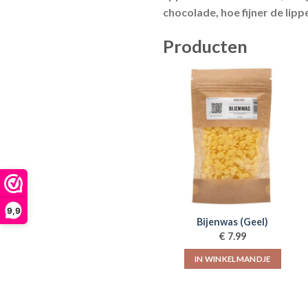
chocolade, hoe fijner de lip
Producten
9,9
Bijenwas (Geel)
€
7.99
IN WINKELMANDJE