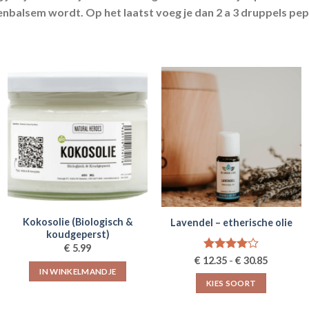
penbalsem wordt. Op het laatst voeg je dan 2 a 3 druppels pe
Kokosolie (Biologisch &
Lavendel – etherische olie
koudgeperst)
€
5.99
Prijsklas
€
Gewaardeerd
€
12.35
-
30.85
€12.35
4.00
uit
IN WINKELMANDJE
tot
5
KIES SOORT
€30.85
Dit