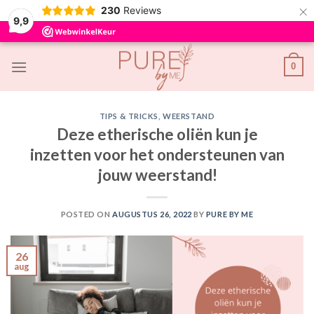
×
230
Reviews
9,9
Skip
0
to
content
TIPS & TRICKS
,
WEERSTAND
Deze etherische oliën kun je
inzetten voor het ondersteunen van
jouw weerstand!
POSTED ON
AUGUSTUS 26, 2022
BY
PURE BY ME
26
aug