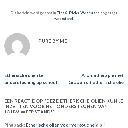
optie
kan
Dit bericht werd gepost in
Tips & Tricks
,
Weerstand
en getagt
gekozen
weerstand
.
worden
op
de
PURE BY ME
productpagina
Etherische oliën ter
Aromatherapie met
ondersteuning op school
Grapefruit etherische olie
EEN REACTIE OP “
DEZE ETHERISCHE OLIËN KUN JE
INZETTEN VOOR HET ONDERSTEUNEN VAN
JOUW WEERSTAND!
”
Pingback:
Etherische oliën voor verkoudheid bij