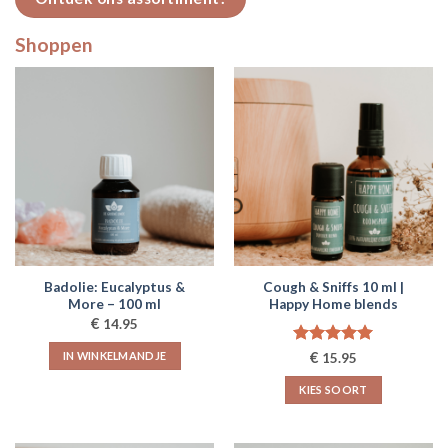
Shoppen
Badolie: Eucalyptus &
Cough & Sniffs 10 ml |
More – 100 ml
Happy Home blends
€
14.95
Gewaardeerd
€
IN WINKELMANDJE
15.95
5.00
uit 5
KIES SOORT
Dit
product