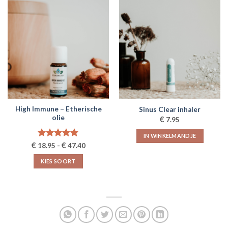
heeft
meerdere
variaties.
Deze
optie
kan
gekozen
worden
op
de
High Immune – Etherische
Sinus Clear inhaler
productpagina
olie
€
7.95
IN WINKELMANDJE
Prijsklasse:
€
Gewaardeerd
€
18.95
-
47.40
€18.95
4.75
uit 5
tot
KIES SOORT
€47.40
Dit
product
heeft
meerdere
variaties.
Deze