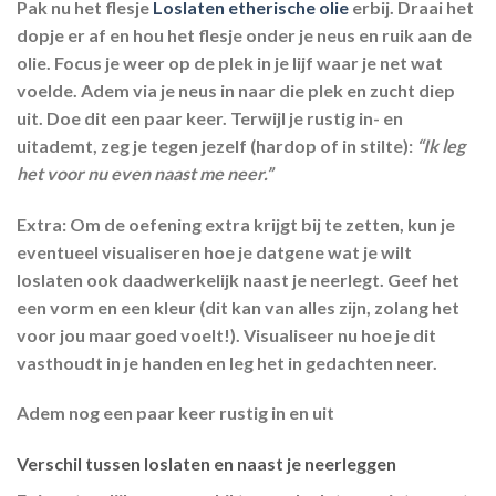
Pak nu het flesje
Loslaten etherische olie
erbij. Draai het
dopje er af en hou het flesje onder je neus en ruik aan de
olie. Focus je weer op de plek in je lijf waar je net wat
voelde. Adem via je neus in naar die plek en zucht diep
uit. Doe dit een paar keer. Terwijl je rustig in- en
uitademt, zeg je tegen jezelf (hardop of in stilte):
“Ik leg
het voor nu even naast me neer.”
Extra:
Om de oefening extra krijgt bij te zetten, kun je
eventueel visualiseren hoe je datgene wat je wilt
loslaten ook daadwerkelijk naast je neerlegt. Geef het
een vorm en een kleur (dit kan van alles zijn, zolang het
voor jou maar goed voelt!). Visualiseer nu hoe je dit
vasthoudt in je handen en leg het in gedachten neer.
Adem nog een paar keer rustig in en uit
Verschil tussen loslaten en naast je neerleggen