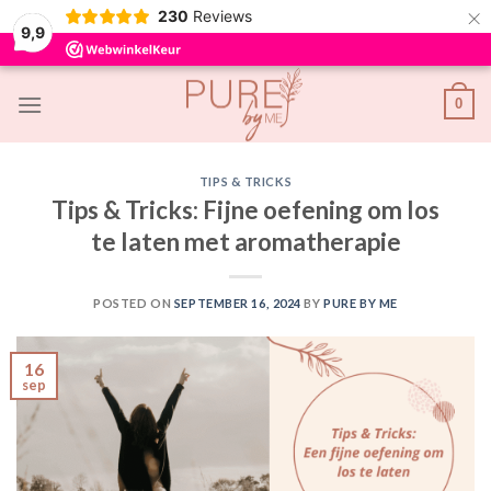
×
230
Reviews
9,9
Skip
0
to
content
TIPS & TRICKS
Tips & Tricks: Fijne oefening om los
te laten met aromatherapie
POSTED ON
SEPTEMBER 16, 2024
BY
PURE BY ME
16
sep