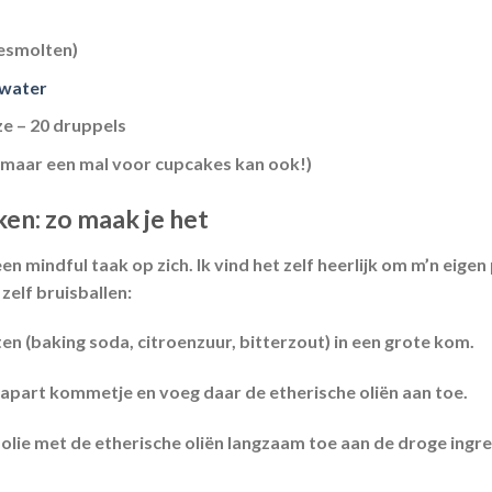
esmolten)
water
e – 20 druppels
 (maar een mal voor cupcakes kan ook!)
ken: zo maak je het
een mindful taak op zich. Ik vind het zelf heerlijk om m’n eig
 zelf bruisballen:
n (baking soda, citroenzuur, bitterzout) in een grote kom.
 apart kommetje en voeg daar de etherische oliën aan toe.
lie met de etherische oliën langzaam toe aan de droge ingre