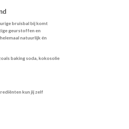
end
urige bruisbal bij komt
atige geurstoffen en
helemaal natuurlijk én
 zoals baking soda, kokosolie
ediënten kun jij zelf