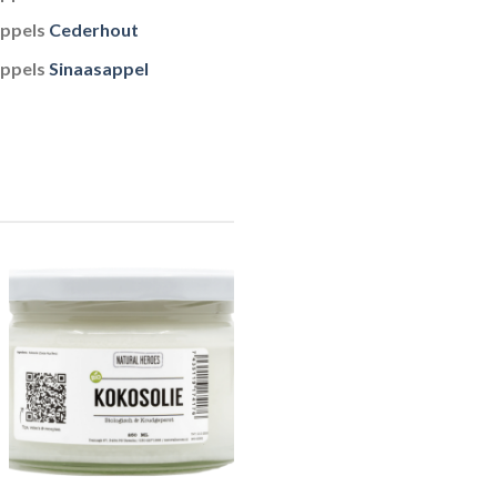
uppels
Cederhout
uppels
Sinaasappel