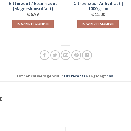
Bitterzout / Epsom zout
Citroenzuur Anhydraat |
(Magnesiumsulfaat)
1000 gram
€
€
5.99
12.00
IN WINKELMANDJE
IN WINKELMANDJE
Dit bericht werd gepost in
DIY recepten
en getagt
bad
.
E