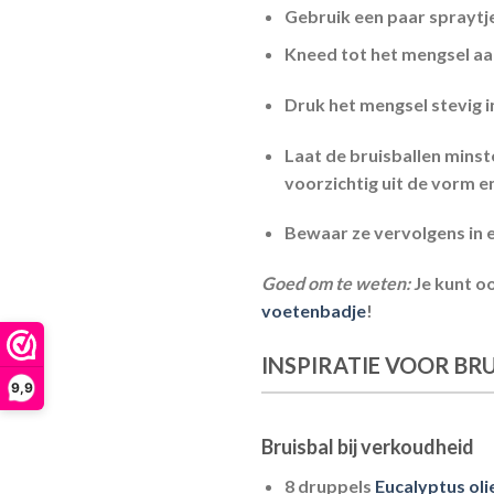
Gebruik een paar spraytj
Kneed tot het mengsel aa
Druk het mengsel stevig i
Laat de bruisballen minst
voorzichtig uit de vorm en
Bewaar ze vervolgens in e
Goed om te weten:
Je kunt oo
voetenbadje
!
INSPIRATIE VOOR BR
9,9
Bruisbal bij verkoudheid
8 druppels
Eucalyptus oli