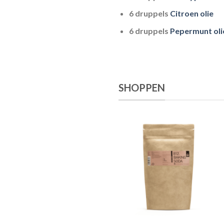
6 druppels
Citroen olie
6 druppels
Pepermunt oli
SHOPPEN