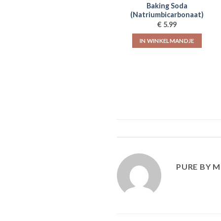
Baking Soda
(Natriumbicarbonaat)
€
5.99
IN WINKELMANDJE
PURE BY M