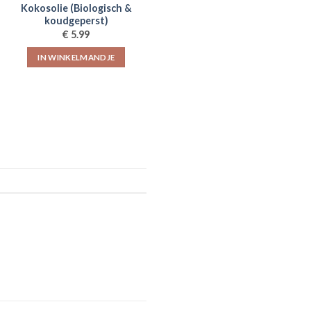
Kokosolie (Biologisch &
koudgeperst)
€
5.99
IN WINKELMANDJE