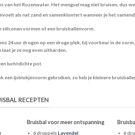
es van het Rozenwater. Het mengsel mag
niet bruisen
, dus w
nvoelt als nat zand en samenklontert wanneer je het samend
n siliconen vormen of een bruisballenvorm.
ens 24 uur drogen op een droge plek, bij voorkeur in de vorm.
 laat je ze nog even uitharden.
en luchtdichte pot.
k een ijsblokjesvorm gebruiken, zo heb je kleinere bruisballen 
UISBAL RECEPTEN
Bruisbal voor meer ontspanning
Bruisba
e
6 druppels
Lavendel
6 dr