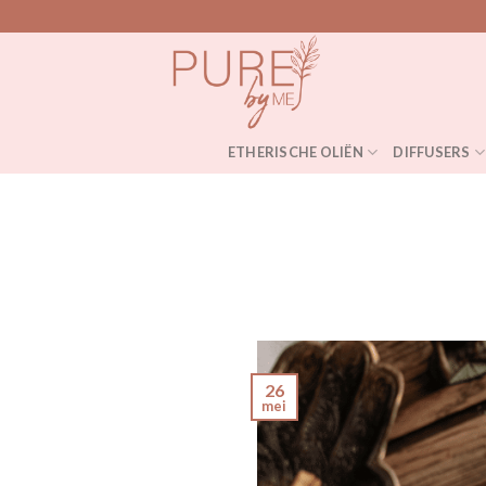
Skip
to
content
ETHERISCHE OLIËN
DIFFUSERS
26
mei