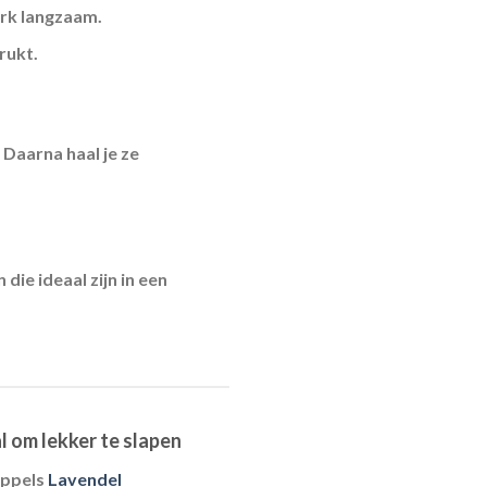
erk langzaam.
rukt.
 Daarna haal je ze
die ideaal zijn in een
l om lekker te slapen
uppels
Lavendel