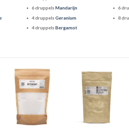
6 druppels
Mandarijn
6 dr
e
4 druppels
Geranium
8 dr
4 druppels
Bergamot