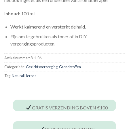
het ook ingezet als een onderdeel van aromatherapie.
Inhoud:
100 ml
Werkt kalmerend en versterkt de huid.
Fijn om te gebruiken als toner of in DIY
verzorgingsproducten.
Artikelnummer:
8-1-06
Categorieën:
Gezichtsverzorging
,
Grondstoffen
Tag:
Natural Heroes
GRATIS VERZENDING BOVEN €100