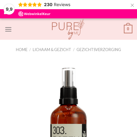
×
230
Reviews
9,9
Skip
0
to
content
HOME
/
LICHAAM & GEZICHT
/
GEZICHTSVERZORGING