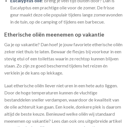
Eucalyptus olie
:
Breng je veel tijd buiten door? Dan is
Eucalyptus een prachtige olie voor de zomer. De frisse
geur maakt deze olie populair tijdens lange zomeravonden
in de tuin, op de camping of tijdens een barbecue.
Etherische oliën meenemen op vakantie
Ga je op vakantie? Dan hoef je jouw favoriete etherische oliën
zeker niet thuis te laten. Bewaar de flesjes bij voorkeur in een
stevig etui of een toilettas waarin ze rechtop kunnen blijven
staan. Zo zijn ze goed beschermd tijdens het reizen én
verklein je de kans op lekkage.
Laat etherische oliën liever niet uren in een hete auto liggen.
Door de hoge temperaturen kunnen de vluchtige
bestanddelen sneller verdampen, waardoor de kwaliteit van
de olie achteruit kan gaan. Een koele, donkere plek is daarom
altijd de beste keuze. Benieuwd welke oliën wij standaard
meenemen op vakantie? Lees dan ook ons uitgebreide artikel