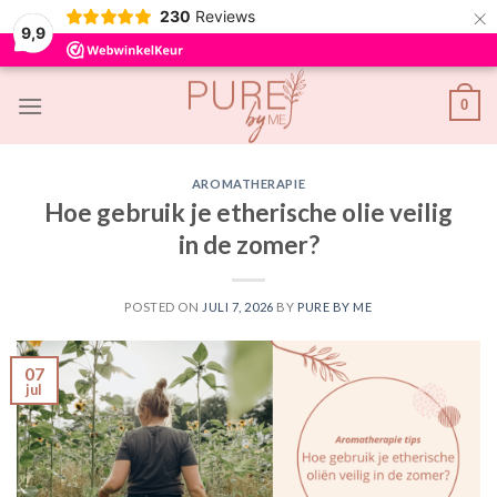
×
230
Reviews
9,9
Skip
0
to
content
AROMATHERAPIE
Hoe gebruik je etherische olie veilig
in de zomer?
POSTED ON
JULI 7, 2026
BY
PURE BY ME
07
jul