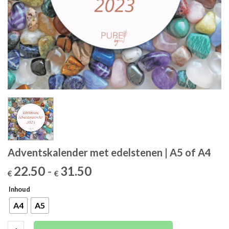
Adventskalender met edelstenen | A5 of A4
Prijsklasse:
22.50
-
31.50
€
€
€22.50
Inhoud
tot
€31.50
A4
A5
Adventskalender met edelstenen | A5 of A4 aantal