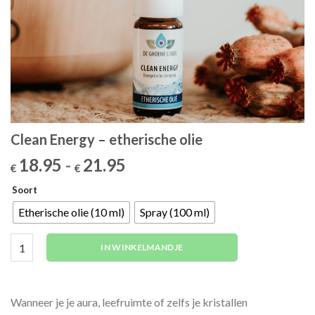
Clean Energy – etherische olie
Prijsklasse:
18.95
-
21.95
€
€
€18.95
Soort
tot
€21.95
Etherische olie (10 ml)
Spray (100 ml)
Clean Energy - etherische olie aantal
IN WINKELMANDJE
Wanneer je je aura, leefruimte of zelfs je kristallen