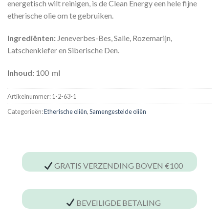
energetisch wilt reinigen, is de Clean Energy een hele fijne
etherische olie om te gebruiken.
Ingrediënten:
Jeneverbes-Bes, Salie, Rozemarijn,
Latschenkiefer en Siberische Den.
Inhoud:
100 ml
Artikelnummer:
1-2-63-1
Categorieën:
Etherische oliën
,
Samengestelde oliën
GRATIS VERZENDING BOVEN €100
BEVEILIGDE BETALING