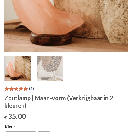
(
1
)
Gewaardeerd
1
Zoutlamp | Maan-vorm (Verkrijgbaar in 2
5.00
op 5
kleuren)
gebaseerd
op
35.00
klantbeoordeling
€
Kleur