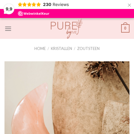
×
230
Reviews
9,9
Skip
0
to
content
HOME
/
KRISTALLEN
/
ZOUTSTEEN