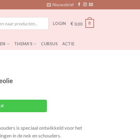
Nieuwsbrief
€
0
LOGIN
0.00
EN
THEMA’S
CURSUS
ACTIE
eolie
JE
uders is speciaal ontwikkeld voor het
ingen in de nek en schouders.