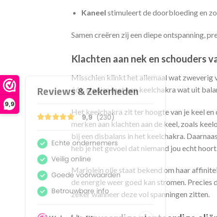
Kaneel
stimuleert de doorbloeding en zo
Samen creëren zij een diepe ontspanning, pr
Klachten aan nek en schouders va
Misschien klinkt het allemaal wat zweverig v
óók stoeien met een keelchakra wat uit balan
9,9
Het keelchakra zit ter hoogte van je keel en 
merken aan klachten aan de keel, zoals kee
bij een disbalans in het keelchakra. Daarnaast
heb je het gevoel dat niemand jou echt hoort. 
Marjolein olie staat bekend om haar affinite
de energie weer goed kan stromen. Precies d
zeker wanneer deze vol spanningen zitten.