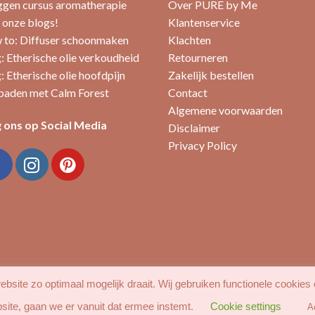
ggen cursus aromatherapie
Over PURE by Me
 onze blogs!
Klantenservice
to: Diffuser schoonmaken
Klachten
: Etherische olie verkoudheid
Retourneren
: Etherische olie hoofdpijn
Zakelijk bestellen
aden met Calm Forest
Contact
Algemene voorwaarden
 ons op Social Media
Disclaimer
Privacy Policy
bsite zo optimaal mogelijk draait. Wij gebruiken functionele cookies
site, gaan we er vanuit dat ermee instemt.
Cookie settings
A
MIJN ACCOUNT
FAVORIETEN
BLOG
CONTACT