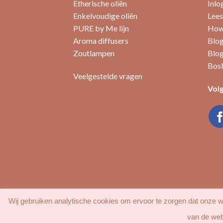
Etherische oliën
Inlo
Enkelvoudige oliën
Lees
PURE by Me lijn
How 
Aroma diffusers
Blog
Zoutlampen
Blog
Bosb
Veelgestelde vragen
Volg
Wij gebruiken analytische cookies om ervoor te zorgen dat onze we
van de web