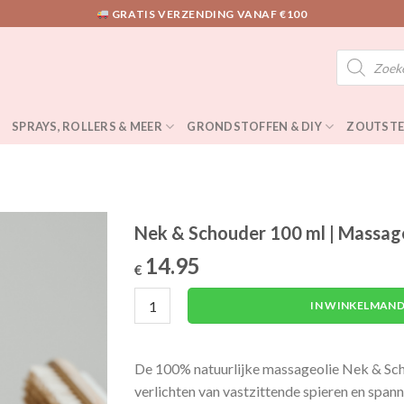
GRATIS VERZENDING VANAF €100
Producten
zoeken
SPRAYS, ROLLERS & MEER
GRONDSTOFFEN & DIY
ZOUTSTE
Nek & Schouder 100 ml | Massag
14.95
€
Nek & Schouder 100 ml | Massageolie aantal
IN WINKELMAND
De 100% natuurlijke massageolie Nek & Scho
verlichten van vastzittende spieren en spann