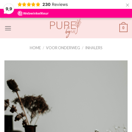
×
230
Reviews
9,9
Skip
0
to
content
HOME
/
VOOR ONDERWEG
/
INHALERS