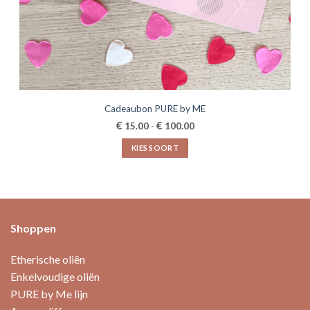
Cadeaubon PURE by ME
Prijsklasse:
€
€
15.00
-
100.00
€15.00
tot
KIES SOORT
€100.00
Dit
product
heeft
meerdere
variaties.
Shoppen
Deze
optie
Etherische oliën
kan
Enkelvoudige oliën
gekozen
PURE by Me lijn
worden
op