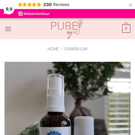
×
230
Reviews
9,9
Skip
0
to
content
HOME
/
CHAKRA LIJN