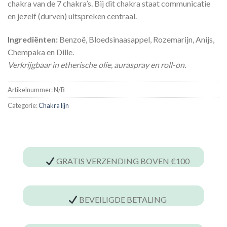
chakra van de 7 chakra’s. Bij dit chakra staat communicatie
en jezelf (durven) uitspreken centraal.
Ingrediënten:
Benzoë, Bloedsinaasappel, Rozemarijn, Anijs,
Chempaka en Dille.
Verkrijgbaar in etherische olie, auraspray en roll-on.
Artikelnummer:
N/B
Categorie:
Chakra lijn
GRATIS VERZENDING BOVEN €100
BEVEILIGDE BETALING