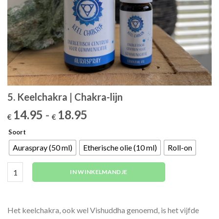
5. Keelchakra | Chakra-lijn
Prijsklasse:
14.95
-
18.95
€
€
€14.95
Soort
tot
€18.95
Auraspray (50 ml)
Etherische olie (10 ml)
Roll-on
5. Keelchakra | Chakra-lijn aantal
IN WINKELMANDJE
Het keelchakra, ook wel Vishuddha genoemd, is het vijfde