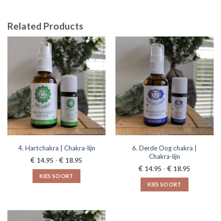
Related Products
6. Derde Oog chakra |
4. Hartchakra | Chakra-lijn
Chakra-lijn
Prijsklasse:
€
€
14.95
-
18.95
€14.95
Prijsklasse
€
€
14.95
-
18.95
tot
€14.95
KIES SOORT
€18.95
tot
KIES SOORT
€18.95
Dit
Dit
product
product
heeft
heeft
meerdere