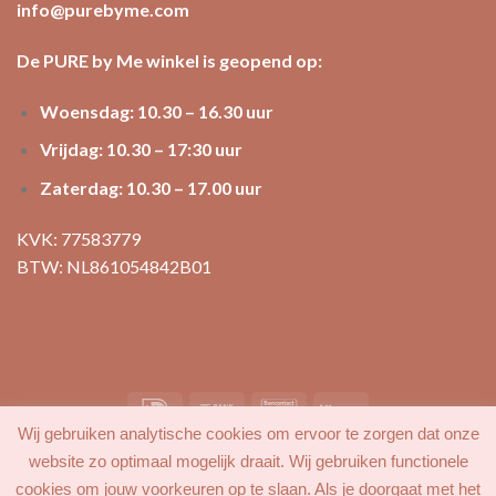
info@purebyme.com
De PURE by Me winkel is geopend op:
Woensdag: 10.30 – 16.30 uur
Vrijdag: 10.30 – 17:30 uur
Zaterdag: 10.30 – 17.00 uur
KVK: 77583779
BTW: NL861054842B01
Wij gebruiken analytische cookies om ervoor te zorgen dat onze
MIJN ACCOUNT
FAVORIETEN
BLOG
CONTACT
website zo optimaal mogelijk draait. Wij gebruiken functionele
cookies om jouw voorkeuren op te slaan. Als je doorgaat met het