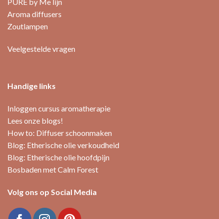
PURE by Me lijn
gekozen
worden
Aroma diffusers
op
Zoutlampen
de
productpagina
Veelgestelde vragen
Handige links
Inloggen cursus aromatherapie
Lees onze blogs!
How to: Diffuser schoonmaken
Blog: Etherische olie verkoudheid
Blog: Etherische olie hoofdpijn
Bosbaden met Calm Forest
Volg ons op Social Media