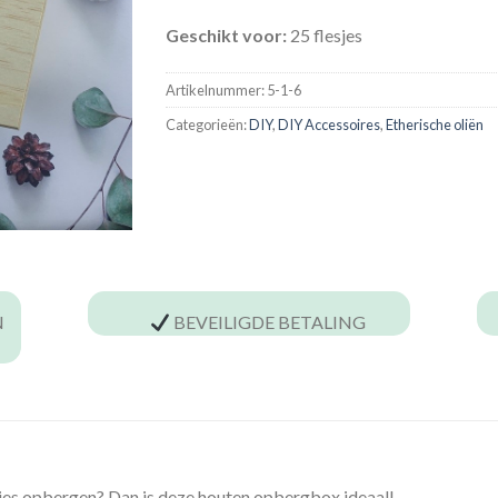
Geschikt voor:
25 flesjes
Artikelnummer:
5-1-6
Categorieën:
DIY
,
DIY Accessoires
,
Etherische oliën
N
BEVEILIGDE BETALING
 netjes opbergen? Dan is deze houten opbergbox ideaal!