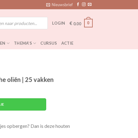
Nieuwsbrief
€
0
LOGIN
0.00
EN
THEMA’S
CURSUS
ACTIE
e oliën | 25 vakken
5 vakken aantal
JE
netjes opbergen? Dan is deze houten