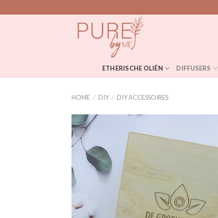
Skip
to
content
ETHERISCHE OLIËN
DIFFUSERS
HOME
/
DIY
/
DIY ACCESSOIRES