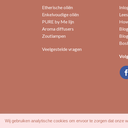
Deze
Etherische oliën
Inlo
optie
Enkelvoudige oliën
Lees
kan
PURE by Me lijn
How 
gekozen
worden
Aroma diffusers
Blog
op
Zoutlampen
Blog
de
Bosb
productpagina
Veelgestelde vragen
Volg
Wij gebruiken analytische cookies om ervoor te zorgen dat onze we