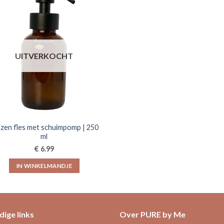
UITVERKOCHT
azen fles met schuimpomp | 250
ml
€
6.99
IN WINKELMANDJE
ige links
Over PURE by Me