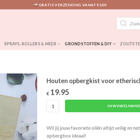
GRATIS VERZENDING VANAF €100
Producten
zoeken
SPRAYS, ROLLERS & MEER
GRONDSTOFFEN & DIY
ZOUTSTE
Houten opbergkist voor etherisch
19.95
€
Houten opbergkist voor etherische oliën | 2
IN WINKELMAND
Wil jij jouw favoriete oliën altijd veilig en 
opbergbox ideaal!