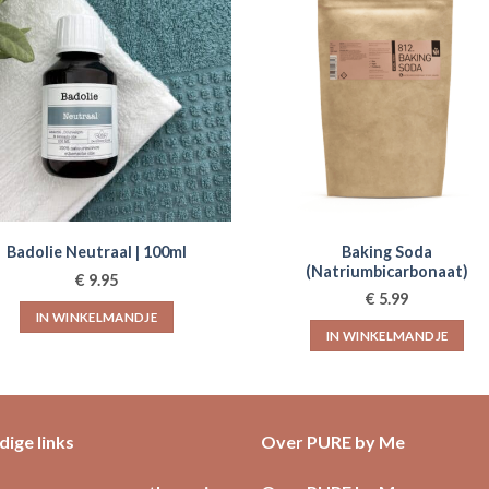
Baking Soda
Badolie Neutraal | 100ml
(Natriumbicarbonaat)
€
9.95
€
5.99
IN WINKELMANDJE
IN WINKELMANDJE
ige links
Over PURE by Me