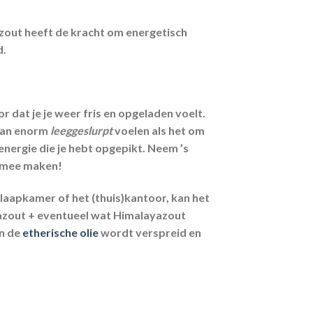
zout heeft de kracht om energetisch
d.
 dat je je weer fris en opgeladen voelt.
 dan enorm
leeggeslurpt
voelen als het om
 energie die je hebt opgepikt. Neem ’s
b mee maken!
slaapkamer of het (thuis)kantoor, kan het
ayazout + eventueel wat Himalayazout
an de
etherische olie
wordt verspreid en