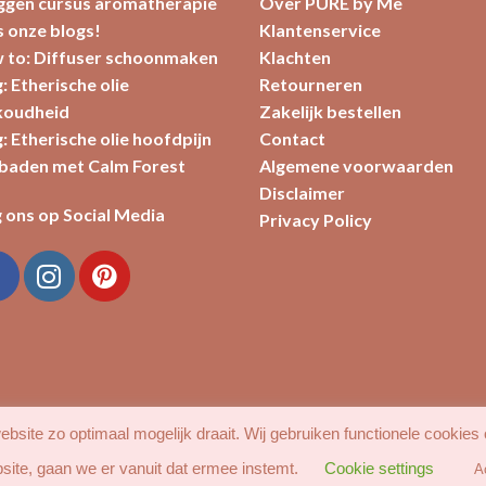
oggen cursus aromatherapie
Over PURE by Me
 onze blogs!
Klantenservice
 to: Diffuser schoonmaken
Klachten
: Etherische olie
Retourneren
koudheid
Zakelijk bestellen
: Etherische olie hoofdpijn
Contact
baden met Calm Forest
Algemene voorwaarden
Disclaimer
 ons op Social Media
Privacy Policy
bsite zo optimaal mogelijk draait. Wij gebruiken functionele cookies
site, gaan we er vanuit dat ermee instemt.
Cookie settings
MIJN ACCOUNT
FAVORIETEN
BLOG
CONTACT
A