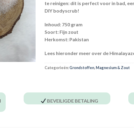
te reinigen: dit is perfect voor in bad, 
DIY bodyscrub!
Inhoud:
750 gram
Soort:
Fijn zout
Herkomst:
Pakistan
Lees hieronder meer over de Himalayazou
Categorieën:
Grondstoffen
,
Magnesium & Zout
N
BEVEILIGDE BETALING