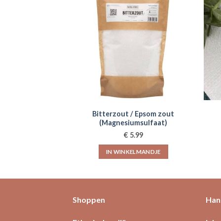
Bitterzout / Epsom zout
(Magnesiumsulfaat)
€
5.99
IN WINKELMANDJE
Shoppen
Hand