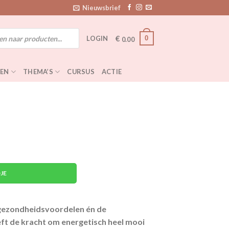
Nieuwsbrief
€
0
LOGIN
0.00
EN
THEMA’S
CURSUS
ACTIE
JE
 gezondheidsvoordelen én de
ft de kracht om energetisch heel mooi