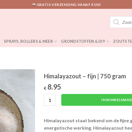
GRATIS VERZENDING VANAF €100
Producten
zoeken
SPRAYS, ROLLERS & MEER
GRONDSTOFFEN & DIY
ZOUTSTE
Himalayazout – fijn | 750 gram
8.95
€
Himalayazout - fijn | 750 gram aantal
IN WINKELMAND
Himalayazout staat bekend om de fijne
energetische werking. Himalayazout hee