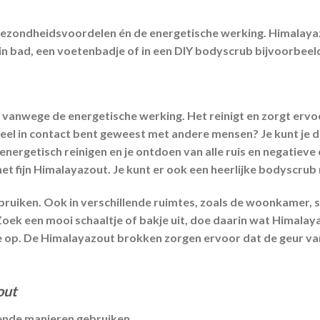
gezondheidsvoordelen én de energetische werking. Himalaya
r in bad, een voetenbadje of in een DIY bodyscrub bijvoorbeel
 vanwege de energetische werking. Het reinigt en zorgt ervoor
 veel in contact bent geweest met andere mensen? Je kunt je
energetisch reinigen en je ontdoen van alle ruis en negatieve
met
fijn
Himalayazout
. Je kunt er ook een heerlijke bodyscru
ebruiken. Ook in verschillende ruimtes, zoals de woonkamer, 
 Zoek een mooi schaaltje of bakje uit, doe daarin wat Himal
ie op. De Himalayazout brokken zorgen ervoor dat de geur v
out
lende manieren gebruiken.