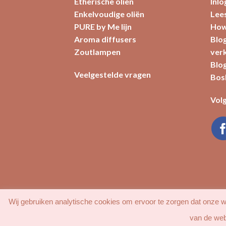
Etherische oliën
Inl
Enkelvoudige oliën
Lees
PURE by Me lijn
How
Aroma diffusers
Blog
Zoutlampen
ver
Blog
Veelgestelde vragen
Bos
Volg
Wij gebruiken analytische cookies om ervoor te zorgen dat onze we
van de web