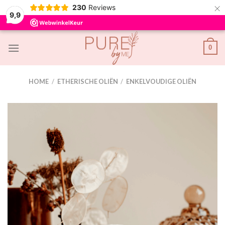
×
230
Reviews
9,9
Skip
0
to
content
HOME
/
ETHERISCHE OLIËN
/
ENKELVOUDIGE OLIËN