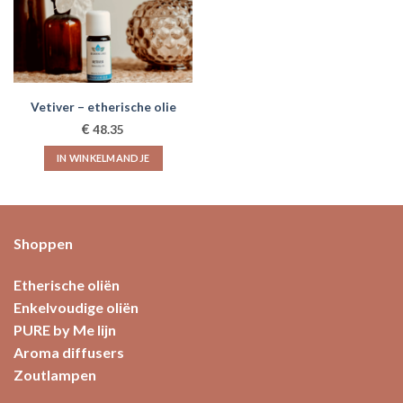
kan
gekozen
worden
op
de
productpagina
Vetiver – etherische olie
€
48.35
IN WINKELMANDJE
Shoppen
Etherische oliën
Enkelvoudige oliën
PURE by Me lijn
Aroma diffusers
Zoutlampen