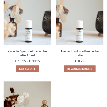
Zwarte Spar – etherische
Cederhout – etherische
olie 10 ml
olie
Prijsklasse:
€
€
€
15.35
-
38.35
8.75
€15.35
tot
KIES SOORT
IN WINKELMANDJE
€38.35
Dit
product
heeft
meerdere
variaties.
Deze
optie