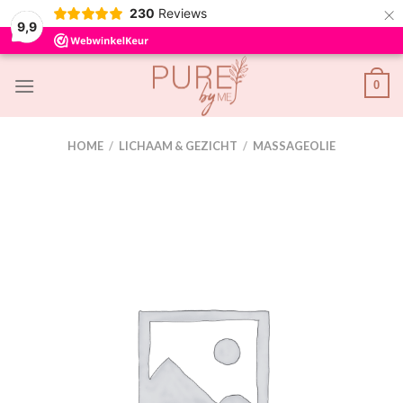
×
230
Reviews
9,9
Skip
0
to
content
HOME
/
LICHAAM & GEZICHT
/
MASSAGEOLIE