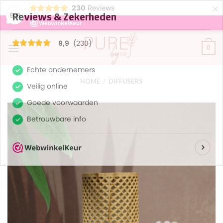
×
230
Reviews
9,9
Skip
0
to
content
HOME
/
DIFFUSERS