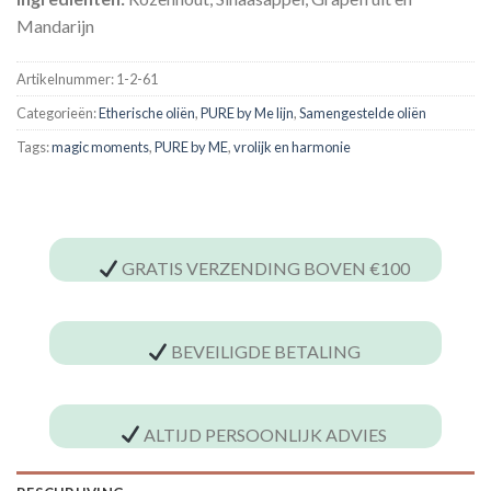
Mandarijn
Artikelnummer:
1-2-61
Categorieën:
Etherische oliën
,
PURE by Me lijn
,
Samengestelde oliën
Tags:
magic moments
,
PURE by ME
,
vrolijk en harmonie
GRATIS VERZENDING BOVEN €100
BEVEILIGDE BETALING
ALTIJD PERSOONLIJK ADVIES