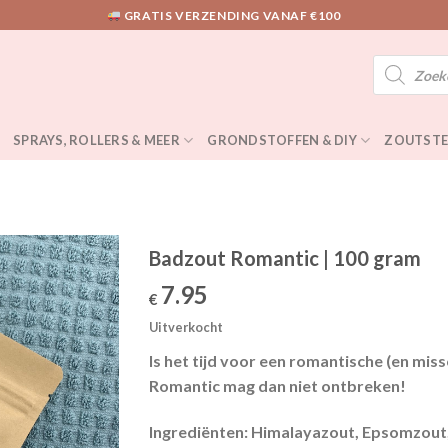
GRATIS VERZENDING VANAF €100
Producten
zoeken
SPRAYS, ROLLERS & MEER
GRONDSTOFFEN & DIY
ZOUTSTE
Badzout Romantic | 100 gram
7.95
€
Uitverkocht
Is het tijd voor een romantische (en mi
Romantic mag dan niet ontbreken!
Ingrediënten:
Himalayazout, Epsomzout, 