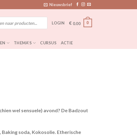
Nieuwsbrief
€
0
LOGIN
0.00
EN
THEMA’S
CURSUS
ACTIE
sschien wel sensuele) avond? De Badzout
Baking soda, Kokosolie. Etherische