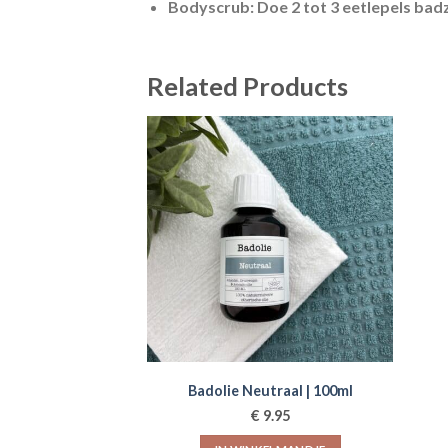
Bodyscrub:
Doe 2 tot 3 eetlepels badz
Related Products
Badolie Neutraal | 100ml
€
9.95