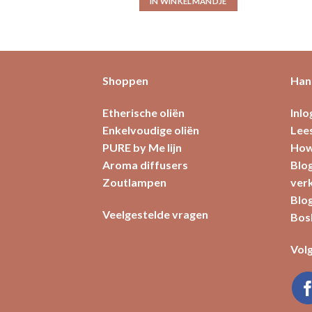
IN WINKELMANDJE
Shoppen
Hand
Etherische oliën
Inl
Enkelvoudige oliën
Lees
PURE by Me lijn
How
Aroma diffusers
Blog
Zoutlampen
ver
Blog
Veelgestelde vragen
Bos
Volg