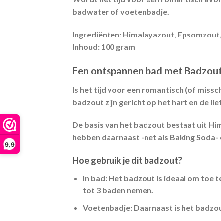
badwater of voetenbadje.
Ingrediënten:
Himalayazout, Epsomzout, 
Inhoud:
100 gram
Een ontspannen bad met Badzou
Is het tijd voor een romantisch (of miss
badzout zijn gericht op het hart en de lie
De basis van het badzout bestaat uit H
hebben daarnaast -net als Baking Soda- 
9,9
Hoe gebruik je dit badzout?
In bad:
Het badzout is ideaal om toe 
tot 3 baden nemen.
Voetenbadje:
Daarnaast is het badzou