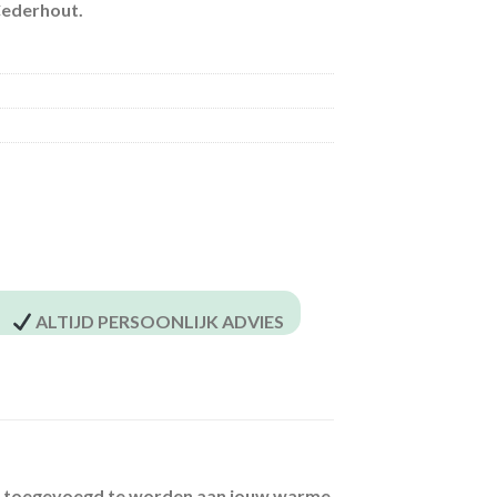
Cederhout.
ALTIJD PERSOONLIJK ADVIES
 om toegevoegd te worden aan jouw warme