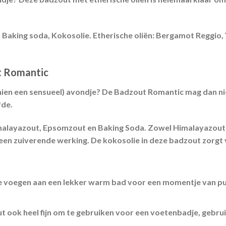
Baking soda, Kokosolie. Etherische oliën: Bergamot Reggio, 
t Romantic
chien een sensueel) avondje? De Badzout Romantic mag dan nie
fde.
imalayazout, Epsomzout en Baking Soda. Zowel Himalayazout
een zuiverende werking. De kokosolie in deze badzout zorgt
te voegen aan een lekker warm bad voor een momentje van pur
t ook heel fijn om te gebruiken voor een voetenbadje, gebru