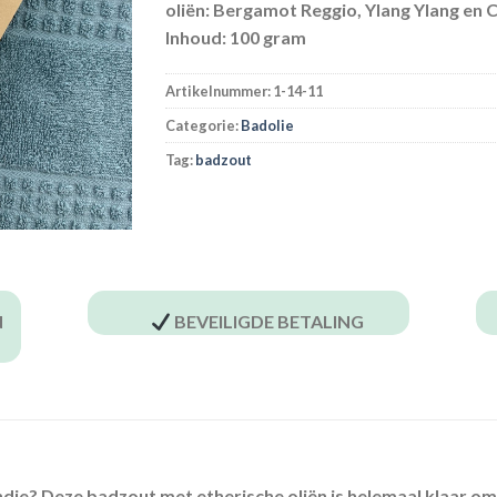
oliën: Bergamot Reggio, Ylang Ylang en 
Inhoud:
100 gram
Artikelnummer:
1-14-11
Categorie:
Badolie
Tag:
badzout
N
BEVEILIGDE BETALING
ndje? Deze badzout met etherische oliën is helemaal klaar