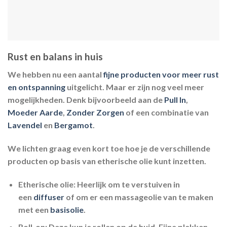
Rust en balans in huis
We hebben nu een aantal
fijne producten voor meer rust
en ontspanning
uitgelicht. Maar er zijn nog veel meer
mogelijkheden. Denk bijvoorbeeld aan de
Pull In
,
Moeder Aarde
,
Zonder Zorgen
of een combinatie van
Lavendel
en
Bergamot
.
We lichten graag even kort toe hoe je de verschillende
producten op basis van etherische olie kunt inzetten.
Etherische olie:
Heerlijk om te verstuiven in
een
diffuser
of om er een massageolie van te maken
met een
basisolie
.
Roll-on:
Deze kun je rollen op de huid. Fijne plekken