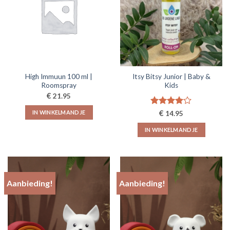
High Immuun 100 ml |
Itsy Bitsy Junior | Baby &
Roomspray
Kids
€
21.95
Gewaardeerd
€
IN WINKELMANDJE
14.95
4.00
uit
5
IN WINKELMANDJE
Aanbieding!
Aanbieding!