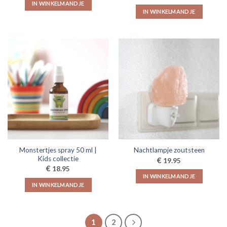
IN WINKELMANDJE
€57.95.
€52.50.
IN WINKELMANDJE
Monstertjes spray 50 ml |
Nachtlampje zoutsteen
Kids collectie
€
19.95
€
18.95
IN WINKELMANDJE
IN WINKELMANDJE
1
2