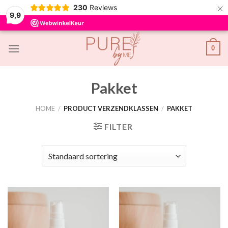
×
230
Reviews
9,9
Skip
0
to
content
Pakket
HOME
/
PRODUCT VERZENDKLASSEN
/
PAKKET
FILTER