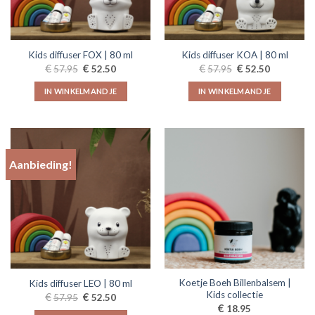
Kids diffuser FOX | 80 ml
Kids diffuser KOA | 80 ml
Oorspronkelijke
Huidige
Oorspronkelijke
Huidige
€
€
€
€
57.95
52.50
57.95
52.50
prijs
prijs
prijs
prijs
was:
is:
was:
is:
IN WINKELMANDJE
IN WINKELMANDJE
€57.95.
€52.50.
€57.95.
€52.50.
Aanbieding!
Koetje Boeh Billenbalsem |
Kids diffuser LEO | 80 ml
Kids collectie
Oorspronkelijke
Huidige
€
€
57.95
52.50
prijs
prijs
€
18.95
was:
is: