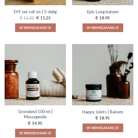
DIY set roll-on | 5-delig
Epic Long balsem
Oorspronkelijke
Huidige
€
€
€
12.30
11.25
18.95
prijs
prijs
was:
is:
IN WINKELMANDJE
IN WINKELMANDJE
€12.30.
€11.25.
Grondend 100 ml |
Happy Joints | Balsem
Massageolie
€
18.95
€
14.95
IN WINKELMANDJE
IN WINKELMANDJE