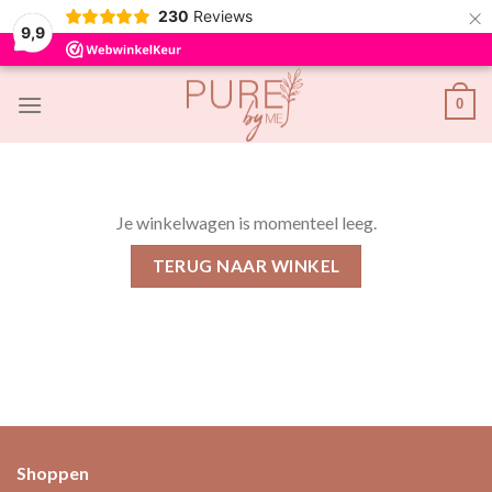
×
230
Reviews
9,9
Skip
0
to
content
Je winkelwagen is momenteel leeg.
TERUG NAAR WINKEL
Shoppen