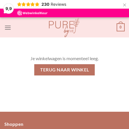
×
230
Reviews
9,9
Skip
0
to
content
Je winkelwagen is momenteel leeg.
TERUG NAAR WINKEL
Shoppen