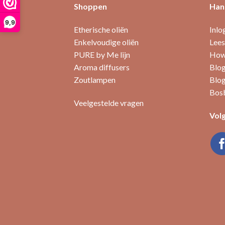
Shoppen
Hand
9,9
Etherische oliën
Inlo
Enkelvoudige oliën
Lees
PURE by Me lijn
How 
Aroma diffusers
Blog
Zoutlampen
Blog
Bosb
Veelgestelde vragen
Volg