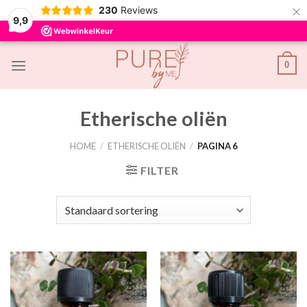
×
230
Reviews
9,9
Skip
0
to
content
Etherische oliën
HOME
/
ETHERISCHE OLIËN
/
PAGINA 6
FILTER