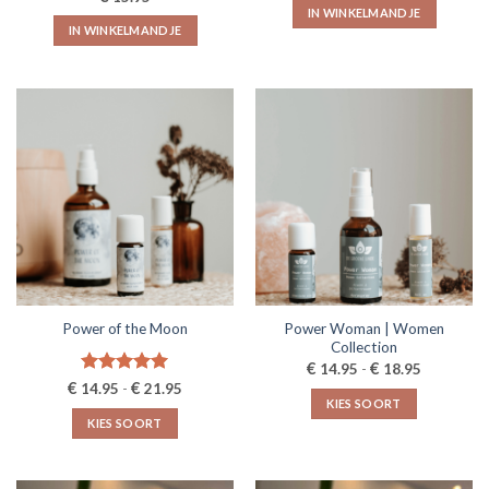
IN WINKELMANDJE
IN WINKELMANDJE
Power Woman | Women
Power of the Moon
Collection
Prijsklasse
€
€
14.95
-
18.95
€14.95
Prijsklasse:
€
Gewaardeerd
€
14.95
-
21.95
tot
€14.95
5.00
uit 5
KIES SOORT
€18.95
tot
KIES SOORT
€21.95
Dit
Dit
product
product
heeft