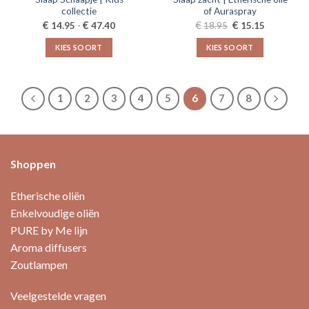
collectie
of Auraspray
Prijsklasse:
Oorspronkelijke
Huidige
€
€
€
€
14.95
-
47.40
18.95
15.15
€14.95
prijs
prijs
tot
was:
is:
KIES SOORT
KIES SOORT
€47.40
€18.95.
€15.15.
Dit
Dit
product
product
heeft
heeft
1
2
3
4
5
6
7
8
meerdere
meerdere
variaties.
variaties.
Deze
Deze
optie
optie
Shoppen
kan
kan
gekozen
gekozen
worden
worden
Etherische oliën
op
op
Enkelvoudige oliën
de
de
PURE by Me lijn
productpagina
productpagina
Aroma diffusers
Zoutlampen
Veelgestelde vragen