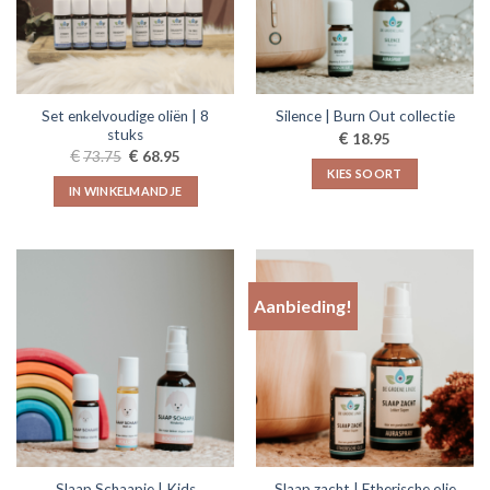
Set enkelvoudige oliën | 8
Silence | Burn Out collectie
stuks
€
18.95
Oorspronkelijke
Huidige
€
€
73.75
68.95
prijs
prijs
KIES SOORT
was:
is:
IN WINKELMANDJE
€73.75.
€68.95.
Dit
product
heeft
meerdere
variaties.
Aanbieding!
Deze
optie
kan
gekozen
worden
op
de
productpagina
Slaap Schaapje | Kids
Slaap zacht | Etherische olie