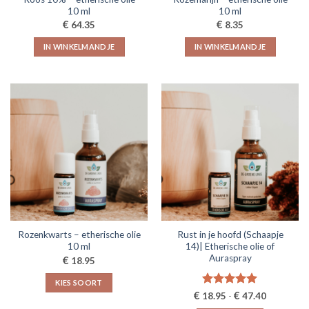
productpagina
10 ml
10 ml
€
€
64.35
8.35
IN WINKELMANDJE
IN WINKELMANDJE
Rozenkwarts – etherische olie
Rust in je hoofd (Schaapje
10 ml
14)| Etherische olie of
Auraspray
€
18.95
KIES SOORT
Prijsklasse
€
Gewaardeerd
€
18.95
-
47.40
Dit
€18.95
5.00
uit 5