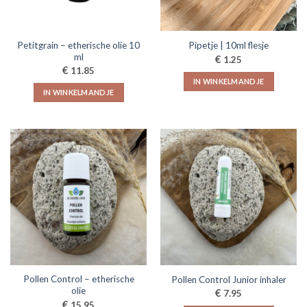
Petitgrain – etherische olie 10
Pipetje | 10ml flesje
ml
€
1.25
€
11.85
IN WINKELMANDJE
IN WINKELMANDJE
Pollen Control – etherische
Pollen Control Junior inhaler
olie
€
7.95
€
15.95