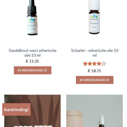
variaties.
Deze
optie
kan
gekozen
worden
op
de
Sandelhout-west etherische
Scharlei – etherische olie 10
productpagina
olie 10 ml
ml
€
11.35
Gewaardeerd
€
IN WINKELMANDJE
18.75
4.00
uit
5
IN WINKELMANDJE
Aanbieding!